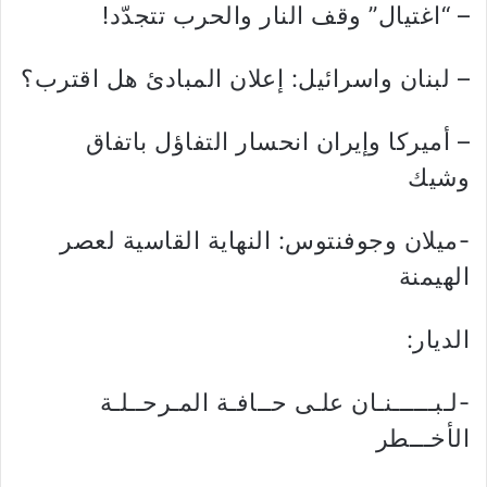
– “اغتيال” وقف النار والحرب تتجدّد!
– لبنان واسرائيل: إعلان المبادئ هل اقترب؟
– أميركا وإيران انحسار التفاؤل باتفاق
وشيك
-ميلان وجوفنتوس: النهاية القاسية لعصر
الهيمنة
الديار:
-لـبــــــنـان علـى حــافـة المـرحــلـة
الأخـــطر