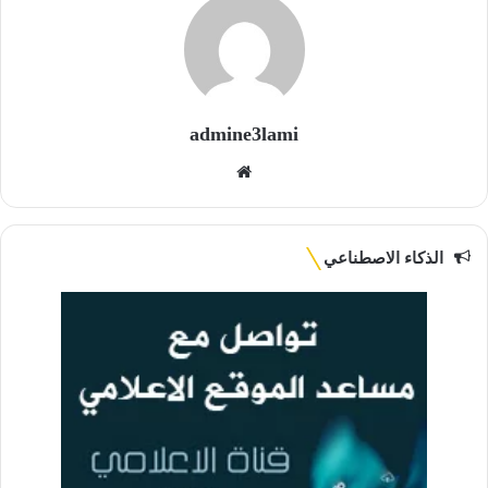
admine3lami
موقع
الويب
الذكاء الاصطناعي