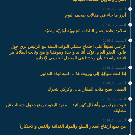
أغسطس 4, 2026
أبرز ما جاء في مقالات صحف اليوم
أغسطس 3, 2026
سلام: إعادة إعمار البلدات الجنوبيّة أولويّة وطنيّة
أغسطس 3, 2026
كرامي تعليقاً على اجتماع ممثلي النواب السنة مع الرئيس بري حول
قانون العفو العام: نؤكد أننا يد واحدة وموقفنا واضح وثابت انطلاقاً من
قناعة راسخة بأن وحدتنا هي المدخل الحقيقي لإنجازه
أغسطس 3, 2026
إذا كنت متوجّهًا إلى بيروت غدًا… انتبه لهذه التدابير
أغسطس 3, 2026
الضمان يضخ مئات المليارات… وكركي يتحرك
أغسطس 3, 2026
تلوث جرثومي وأعطال كهربائية… معهد البحوث يمنع دخول شحنات غير
مطابقة
أغسطس 3, 2026
من يمنع ارتفاع اسعار السلع والمواد الغذائية والغش والاحتكار؟