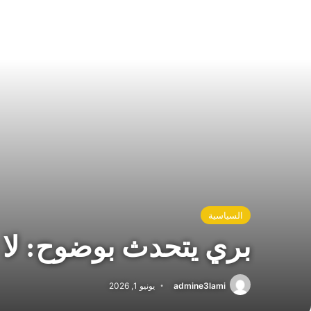
السياسية
بري يتحدث بوضوح: لا ت
admine3lami
يونيو 1, 2026