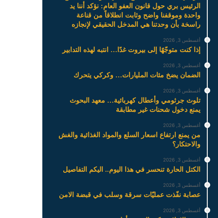
الرئيس بري حول قانون العفو العام: نؤكد أننا يد
واحدة وموقفنا واضح وثابت انطلاقاً من قناعة
راسخة بأن وحدتنا هي المدخل الحقيقي لإنجازه
أغسطس 3, 2026
إذا كنت متوجّهًا إلى بيروت غدًا… انتبه لهذه التدابير
أغسطس 3, 2026
الضمان يضخ مئات المليارات… وكركي يتحرك
أغسطس 3, 2026
تلوث جرثومي وأعطال كهربائية… معهد البحوث
يمنع دخول شحنات غير مطابقة
أغسطس 3, 2026
من يمنع ارتفاع اسعار السلع والمواد الغذائية والغش
والاحتكار؟
أغسطس 3, 2026
الكتل الحارة تنحسر في هذا اليوم.. اليكم التفاصيل
أغسطس 3, 2026
عصابة نفّذت عمليّات سرقة وسلب في قبضة الامن
أغسطس 3, 2026