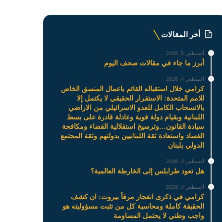
أخر المقالات
أغسطس 5, 2026
أبرز ما جاء في مقالات صحف اليوم
أغسطس 4, 2026
كرامي خلال استقباله القائم باعمال المنسق الخاص
للامم المتحدة: الاستقرار الحقيقي لا يكتمل إلا
بالانسحاب الكامل للعدو الاسرائيلي من الاراضي
اللبنانية وبقيام دولة قوية وعادلة قادرة على بسط
سيادة القانون…وترسيخ استقلالية القضاء ومكافحة
الفساد واستعادة ثقة اللبنانيين بدولتهم وثقة المجتمع
الدولي بلبنان
أغسطس 4, 2026
هل تعود طرابلس إلى الخارطة العالمية؟
أغسطس 4, 2026
كرامي في ذكرى انفجار مرفأ بيروت: ان كشف
الحقيقة كاملة ومحاسبة كل من تثبت مسؤوليته هو
واجب وطني لا يحتمل المساومة