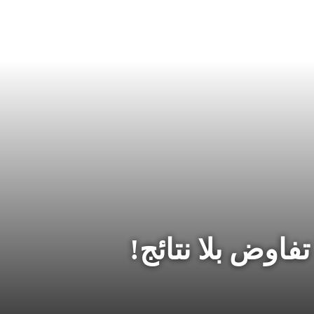
فاوض بلا نتائج!