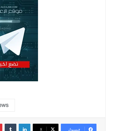
لينكدإن
فيسبوك
X