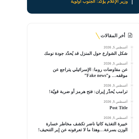
وزير الإعلام يؤكد: الجنوب أولوية
أخر المقالات
أغسطس 5, 2026
شكل الشوارع حول المنزل قد يُحدّد جودة نومك
أغسطس 5, 2026
عن مفاوضات روما: الإسرائيلي يتراجع عن
موقفه… و”Fake news”
أغسطس 5, 2026
ترامب يُحذّر إيران: فتح هرمز أو ضربة قويّة!
أغسطس 5, 2026
Post Title
أغسطس 5, 2026
خبيرة التغذية كاتيا ناضر تكشف مخاطر خسارة
الوزن بسرعة…وهذا ما لا تعرفونه عن إبر التنحيف!