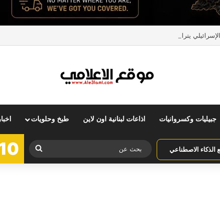
ائيلي يتراجع عن موقفه… و”Fake news”
جبيليات وكسروانيات
اذاعات لبنانية اون لاين
طبخ وحلويات
اخبا
10
بحث
الذكاء الاصطناعي
عن