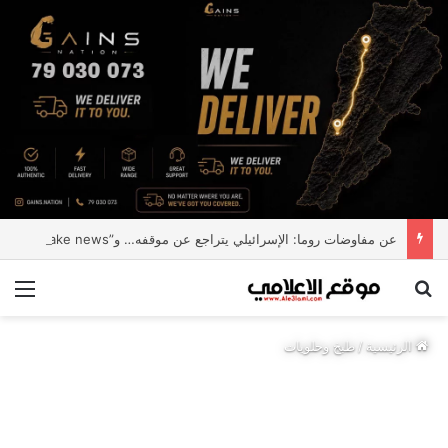
عن مفاوضات روما: الإسرائيلي يتراجع عن موقفه… و”Fake news”
بحث عن
الق
الرئيسية
/
طبخ وحلويات