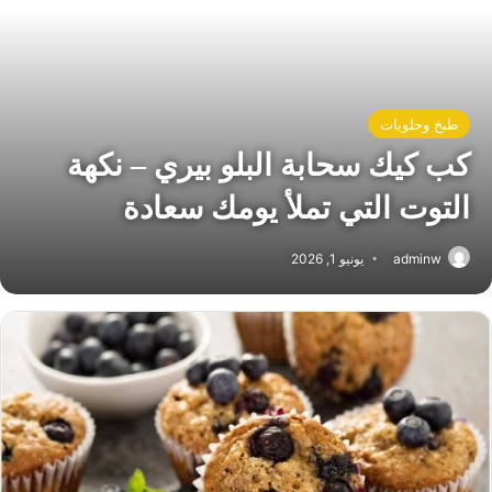
طبخ وحلويات
كب كيك سحابة البلو بيري – نكهة
التوت التي تملأ يومك سعادة
adminw
يونيو 1, 2026