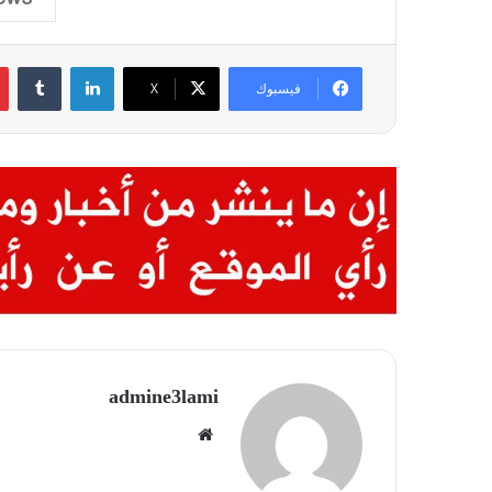
لينكدإن
فيسبوك
X
admine3lami
موقع
الويب