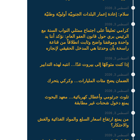
أغسطس 3, 2026
سلام: إعادة إعمار البلدات الجنوبيّة أولويّة وطنيّة
أغسطس 3, 2026
كرامي تعليقاً على اجتماع ممثلي النواب السنة مع
الرئيس بري حول قانون العفو العام: نؤكد أننا يد
واحدة وموقفنا واضح وثابت انطلاقاً من قناعة
راسخة بأن وحدتنا هي المدخل الحقيقي لإنجازه
أغسطس 3, 2026
إذا كنت متوجّهًا إلى بيروت غدًا… انتبه لهذه التدابير
أغسطس 3, 2026
الضمان يضخ مئات المليارات… وكركي يتحرك
أغسطس 3, 2026
تلوث جرثومي وأعطال كهربائية… معهد البحوث
يمنع دخول شحنات غير مطابقة
أغسطس 3, 2026
من يمنع ارتفاع اسعار السلع والمواد الغذائية والغش
والاحتكار؟
أغسطس 3, 2026