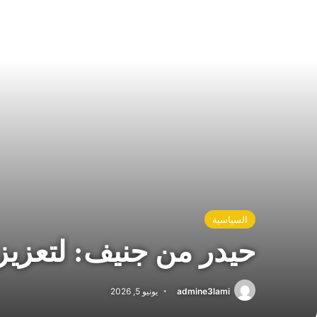
السياسية
حيدر من جنيف: لتعزيز 
admine3lami
يونيو 5, 2026