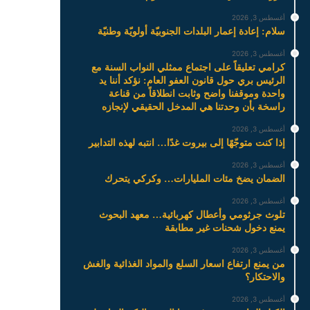
أغسطس 3, 2026
سلام: إعادة إعمار البلدات الجنوبيّة أولويّة وطنيّة
أغسطس 3, 2026
كرامي تعليقاً على اجتماع ممثلي النواب السنة مع
الرئيس بري حول قانون العفو العام: نؤكد أننا يد
واحدة وموقفنا واضح وثابت انطلاقاً من قناعة
راسخة بأن وحدتنا هي المدخل الحقيقي لإنجازه
أغسطس 3, 2026
إذا كنت متوجّهًا إلى بيروت غدًا… انتبه لهذه التدابير
أغسطس 3, 2026
الضمان يضخ مئات المليارات… وكركي يتحرك
أغسطس 3, 2026
تلوث جرثومي وأعطال كهربائية… معهد البحوث
يمنع دخول شحنات غير مطابقة
أغسطس 3, 2026
من يمنع ارتفاع اسعار السلع والمواد الغذائية والغش
والاحتكار؟
أغسطس 3, 2026