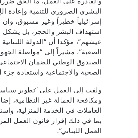
والقادرة على العمل، ما ألحق ضرراً ب
البشري الضروري للتنمية وإعادة الإع
إسرائيلياً خطيراً وغير مسبوق، وان 
استهداف البشر والحجر، بل يشكل م
عيشهم”، مؤكدا أن “الدولة اللبناني
الصعبة”، مشيراً إلى “مواصلة الجهود
الصندوق الوطني للضمان الاجتماعي
الصحية والاجتماعية واستعادة جزء 
ولفت إلى العمل على “تطوير سياسات
ومكافحة العمالة غير النظامية، إضا
العاملات في الخدمة المنزلية، واس
بما في ذلك إقرار قانون العمل الم
العمل اللبناني”.