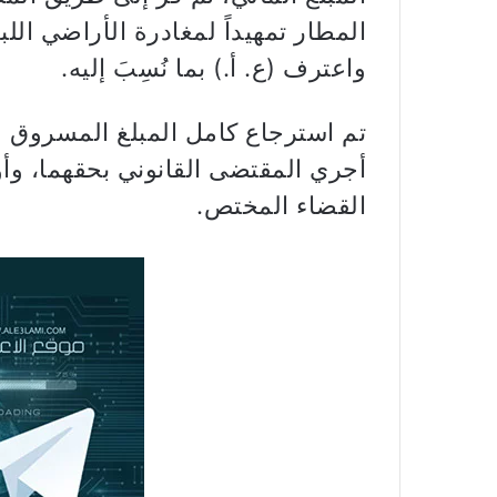
المطار تمهيداً لمغادرة الأراضي اللبن
واعترف (ع. أ.) بما نُسِبَ إليه.
تم استرجاع كامل المبلغ المسروق و
أجري المقتضى القانوني بحقهما، وأو
القضاء المختص.