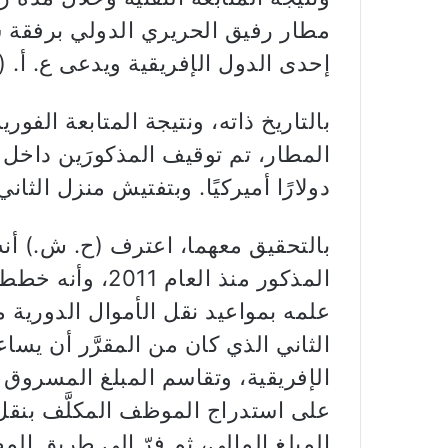
مطار رفيق الحريري الدولي برفقة 
إحدى الدول الإفريقية ويدعى ع. أ. (مواليد عام 
بالتاريخ ذاته، ونتيجة المتابعة الفور
دولارًا أميركيًا. وبتفتيش منزل الثاني، ضُبط مبلغ 420
بالتحقيق معهما، اعترف (ح. ش.) أ
المذكور منذ العا
علمه بمواعيد نقل الأموال الدورية
الثاني الذي كان من المقرَّر أن يسا
على استدراج الموظف المكلَّف بنقل
المبلغ المالي، ثم فرّ إلى طريق المط