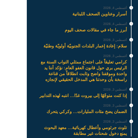
أغسطس 4, 2026
أسرار وعناوين الصحف اللبنانية
أغسطس 4, 2026
أبرز ما جاء في مقالات صحف اليوم
أغسطس 3, 2026
سلام: إعادة إعمار البلدات الجنوبيّة أولويّة وطنيّة
أغسطس 3, 2026
كرامي تعليقاً على اجتماع ممثلي النواب السنة مع
الرئيس بري حول قانون العفو العام: نؤكد أننا يد
واحدة وموقفنا واضح وثابت انطلاقاً من قناعة
راسخة بأن وحدتنا هي المدخل الحقيقي لإنجازه
أغسطس 3, 2026
إذا كنت متوجّهًا إلى بيروت غدًا… انتبه لهذه التدابير
أغسطس 3, 2026
الضمان يضخ مئات المليارات… وكركي يتحرك
أغسطس 3, 2026
تلوث جرثومي وأعطال كهربائية… معهد البحوث
يمنع دخول شحنات غير مطابقة