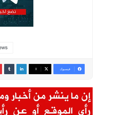
لينكدإن
فيسبوك
X