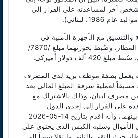
شخص آخر لمساعدته على الفرار إلى
1986، لبناني).
ية والتنسيق مع الأجهزة الأمنية في
المطار، تم توقيف المذكورَين داخل المطار، وضُبط بحوزتهما مبلغ /7870/
 ألف دولار أميركي.
نه يعمل بصفة موظف بريد لدى المصرف
م 2011، وأنه خطط مسبقاً لعملية سرقة المبلغ المالي بعد
 من مصرف لبنان، وذلك بالاشتراك مع
عده على الفرار إلى إحدى الدول
الإفريقية، وتقاسم المبلغ المسروق بينهما، وأنه أقدم بتاريخ 14-05-2026
 الأموال وسلبه الكيس الذي يحتوي على
ار حيث التقى بالثاني وانتقلا سوياً إلى