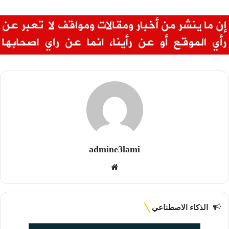
admine3lami
موقع
الويب
الذكاء الاصطناعي