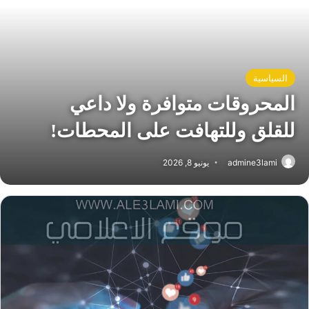
السياسية
المحروقات متوافرة ولا داعي
للقلق وللتهافت على المحطات!
admine3lami
يونيو 8, 2026