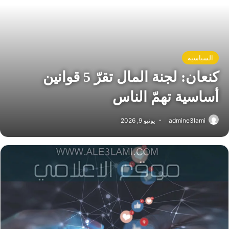
السياسية
كنعان: لجنة المال تقرّ 5 قوانين
أساسية تهمّ الناس
admine3lami
يونيو 9, 2026