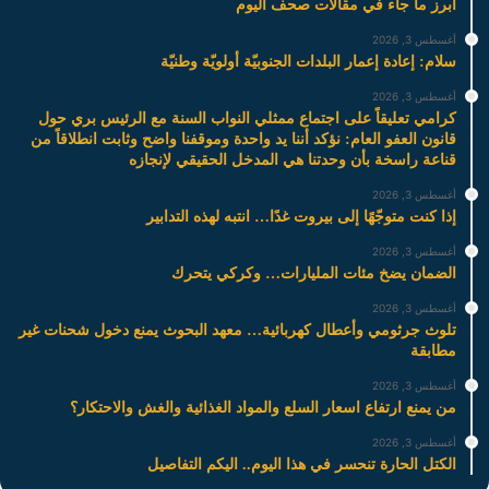
أبرز ما جاء في مقالات صحف اليوم
أغسطس 3, 2026
سلام: إعادة إعمار البلدات الجنوبيّة أولويّة وطنيّة
أغسطس 3, 2026
كرامي تعليقاً على اجتماع ممثلي النواب السنة مع الرئيس بري حول
قانون العفو العام: نؤكد أننا يد واحدة وموقفنا واضح وثابت انطلاقاً من
قناعة راسخة بأن وحدتنا هي المدخل الحقيقي لإنجازه
أغسطس 3, 2026
إذا كنت متوجّهًا إلى بيروت غدًا… انتبه لهذه التدابير
أغسطس 3, 2026
الضمان يضخ مئات المليارات… وكركي يتحرك
أغسطس 3, 2026
تلوث جرثومي وأعطال كهربائية… معهد البحوث يمنع دخول شحنات غير
مطابقة
أغسطس 3, 2026
من يمنع ارتفاع اسعار السلع والمواد الغذائية والغش والاحتكار؟
أغسطس 3, 2026
الكتل الحارة تنحسر في هذا اليوم.. اليكم التفاصيل