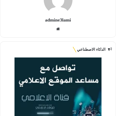
admine3lami
موقع
الويب
الذكاء الاصطناعي