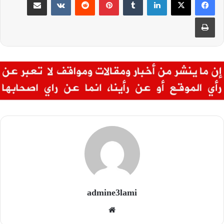
طباعة
admine3lami
موقع
الويب