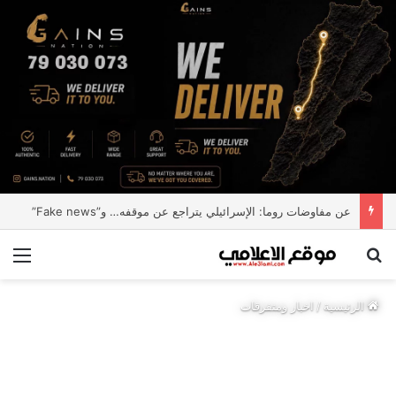
عن مفاوضات روما: الإسرائيلي يتراجع عن موقفه… و”Fake news”
بحث عن
الق
الرئيسية
/
اخبار ومتفرقات