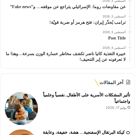
أغسطس 5, 2026
عن مفاوضات روما: الإسرائيلي يتراجع عن موقفه… و”Fake news”
أغسطس 5, 2026
ترامب يُحذّر إيران: فتح هرمز أو ضربة قويّة!
أغسطس 5, 2026
Post Title
أغسطس 5, 2026
خبيرة التغذية كاتيا ناضر تكشف مخاطر خسارة الوزن بسرعة…وهذا ما
لا تعرفونه عن إبر التنحيف!
أخر المقالات
تأثير المشكلات الأسرية على الأطفال..نفسياً وعلمياً
واجتماعياً
يوليو 17, 2026
🍊 كيكة البرتقال الإسفنجية… هشة، خفيفة، وعابقة