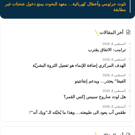
تلوث جرثومي وأعطال كهربائية… معهد البحوث يمنع دخول شحنات غير
مطابقة
أخر المقالات
أغسطس 6, 2026
ترامب: الاتفاق يقترب
أغسطس 6, 2026
الهدف المركزي إضافة للإنماء هو تفعيل الثروة البشريّة
أغسطس 6, 2026
الفيفا” يعتذر… ويدعم إنفانتينو
أغسطس 6, 2026
هل لوث صاروخ سبيس إكس القمر؟
أغسطس 6, 2026
طقس آب يعود الى طبيعته… وهذا ما يُخبّئه الـ”ويك آند”!