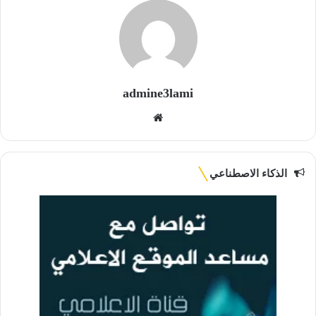
admine3lami
موقع
الويب
الذكاء الاصطناعي