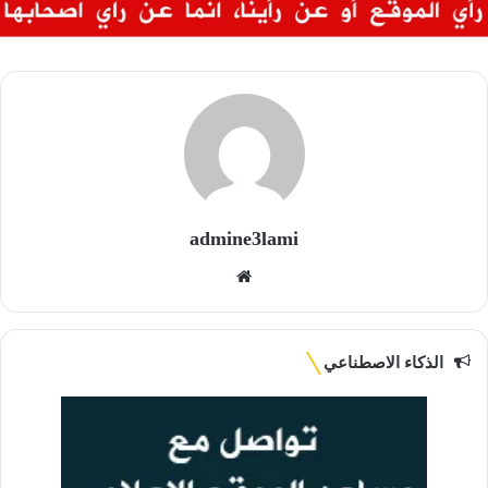
admine3lami
موقع
الويب
الذكاء الاصطناعي