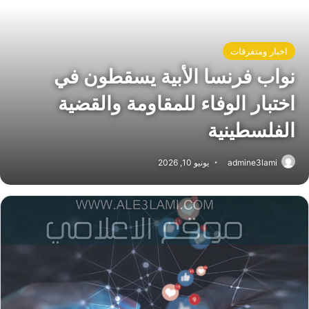
اخبار ومتفرقات
نواب فرنسا الأبية يسقطون في
اختبار الوفاء للمقاومة والقضية
الفلسطينية
admine3lami
يونيو 10, 2026