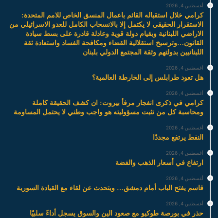
أغسطس 4, 2026
كرامي خلال استقباله القائم باعمال المنسق الخاص للامم المتحدة:
الاستقرار الحقيقي لا يكتمل إلا بالانسحاب الكامل للعدو الاسرائيلي من
الاراضي اللبنانية وبقيام دولة قوية وعادلة قادرة على بسط سيادة
القانون…وترسيخ استقلالية القضاء ومكافحة الفساد واستعادة ثقة
اللبنانيين بدولتهم وثقة المجتمع الدولي بلبنان
أغسطس 4, 2026
هل تعود طرابلس إلى الخارطة العالمية؟
أغسطس 4, 2026
كرامي في ذكرى انفجار مرفأ بيروت: ان كشف الحقيقة كاملة
ومحاسبة كل من تثبت مسؤوليته هو واجب وطني لا يحتمل المساومة
أغسطس 4, 2026
النفط يرتفع مجددًا
أغسطس 4, 2026
ارتفاع في أسعار الذهب والفضة
أغسطس 4, 2026
قاسم يفتح الباب أمام دمشق… ويتحدث عن لقاء مع القيادة السورية
أغسطس 4, 2026
حذر في بورصة طوكيو مع صعود الين والسوق يسجل أداءً سلبيًا