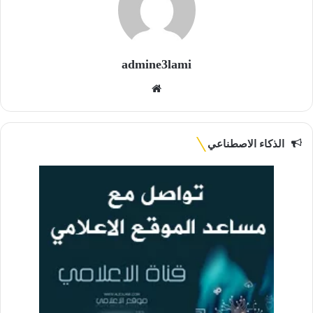
admine3lami
موقع
الويب
الذكاء الاصطناعي