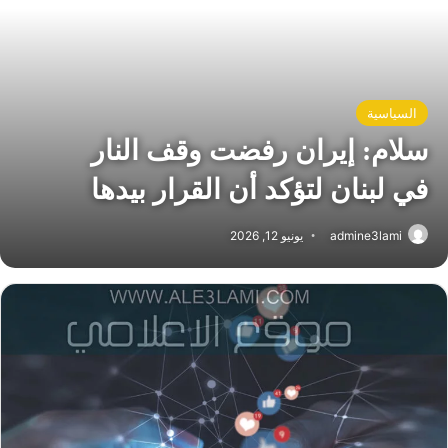
السياسية
سلام: إيران رفضت وقف النار
في لبنان لتؤكد أن القرار بيدها
admine3lami
يونيو 12, 2026