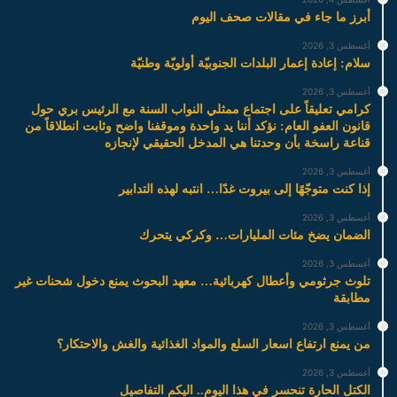
أبرز ما جاء في مقالات صحف اليوم
أغسطس 3, 2026
سلام: إعادة إعمار البلدات الجنوبيّة أولويّة وطنيّة
أغسطس 3, 2026
كرامي تعليقاً على اجتماع ممثلي النواب السنة مع الرئيس بري حول
قانون العفو العام: نؤكد أننا يد واحدة وموقفنا واضح وثابت انطلاقاً من
قناعة راسخة بأن وحدتنا هي المدخل الحقيقي لإنجازه
أغسطس 3, 2026
إذا كنت متوجّهًا إلى بيروت غدًا… انتبه لهذه التدابير
أغسطس 3, 2026
الضمان يضخ مئات المليارات… وكركي يتحرك
أغسطس 3, 2026
تلوث جرثومي وأعطال كهربائية… معهد البحوث يمنع دخول شحنات غير
مطابقة
أغسطس 3, 2026
من يمنع ارتفاع اسعار السلع والمواد الغذائية والغش والاحتكار؟
أغسطس 3, 2026
الكتل الحارة تنحسر في هذا اليوم.. اليكم التفاصيل