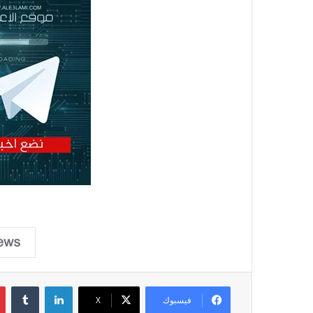
لينكدإن
فيسبوك
X