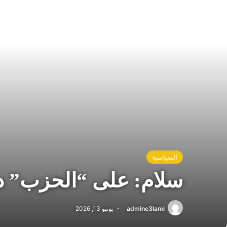
السياسية
سلام: على “الحزب” د
admine3lami
يونيو 13, 2026