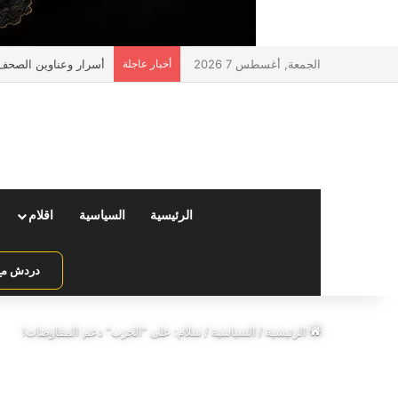
الجمعة, أغسطس 7 2026
أخبار عاجلة
أسرار وعناوين الصحف ا
الرئيسية
السياسية
اقلام
دردش مع 
الرئيسية
/
السياسية
/
سلام: على “الحزب” دعم المفاوضات!