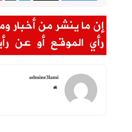
admine3lami
موقع
الويب