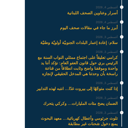
أغسطس 4, 2026
أسرار وعناوين الصحف اللبنانية
أغسطس 4, 2026
أبرز ما جاء في مقالات صحف اليوم
أغسطس 3, 2026
سلام: إعادة إعمار البلدات الجنوبيّة أولويّة وطنيّة
أغسطس 3, 2026
كرامي تعليقاً على اجتماع ممثلي النواب السنة مع
الرئيس بري حول قانون العفو العام: نؤكد أننا يد
واحدة وموقفنا واضح وثابت انطلاقاً من قناعة
راسخة بأن وحدتنا هي المدخل الحقيقي لإنجازه
أغسطس 3, 2026
إذا كنت متوجّهًا إلى بيروت غدًا… انتبه لهذه التدابير
أغسطس 3, 2026
الضمان يضخ مئات المليارات… وكركي يتحرك
أغسطس 3, 2026
تلوث جرثومي وأعطال كهربائية… معهد البحوث
يمنع دخول شحنات غير مطابقة