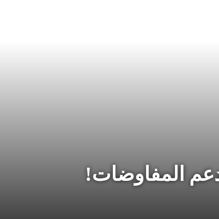
عم المفاوضات!