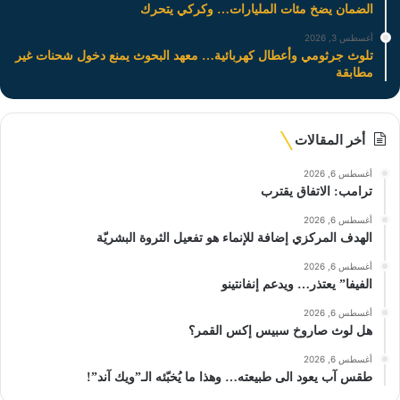
الضمان يضخ مئات المليارات… وكركي يتحرك
أغسطس 3, 2026
تلوث جرثومي وأعطال كهربائية… معهد البحوث يمنع دخول شحنات غير
مطابقة
أخر المقالات
أغسطس 6, 2026
ترامب: الاتفاق يقترب
أغسطس 6, 2026
الهدف المركزي إضافة للإنماء هو تفعيل الثروة البشريّة
أغسطس 6, 2026
الفيفا” يعتذر… ويدعم إنفانتينو
أغسطس 6, 2026
هل لوث صاروخ سبيس إكس القمر؟
أغسطس 6, 2026
طقس آب يعود الى طبيعته… وهذا ما يُخبّئه الـ”ويك آند”!