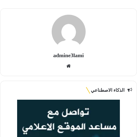
admine3lami
موقع
الويب
الذكاء الاصطناعي