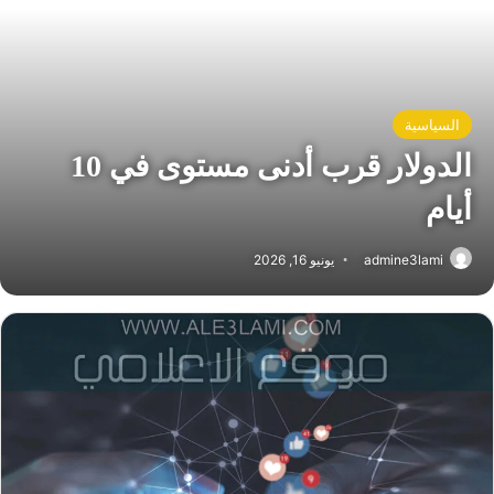
السياسية
الدولار قرب أدنى مستوى في 10
أيام
admine3lami
يونيو 16, 2026