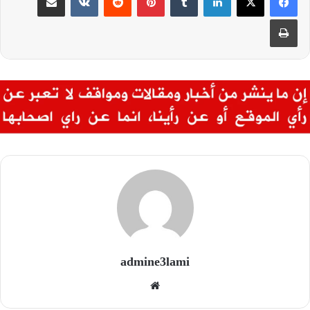
طباعة
admine3lami
موق
ع