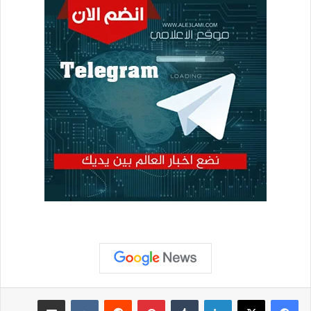
لينكدإن
‏Tumblr
بينتيريست
‏Reddit
‏VKontakte
مشاركة عبر البريد