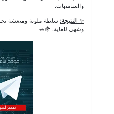
والمناسبات.
✨
النتيجة:
سلطة ملونة ومنعشة تجمع 
وشهي للغاية. 🍇🥗