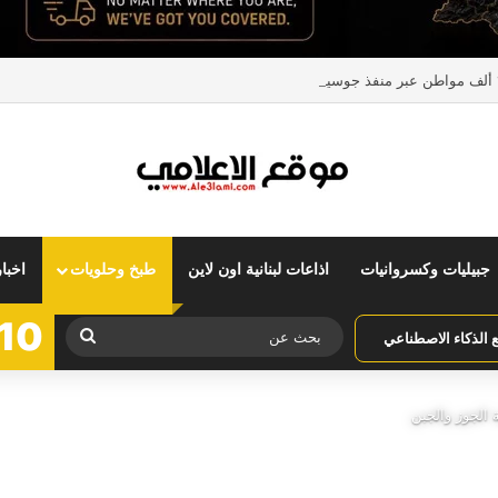
جبيليات وكسروانيات
اذاعات لبنانية اون لاين
طبخ وحلويات
اخبا
10
بحث
الذكاء الاصطناعي
عن
الجوز والجبن