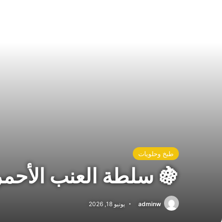
طبخ وحلويات
🍇 سلطة العنب الأحمر
adminw
يونيو 18, 2026