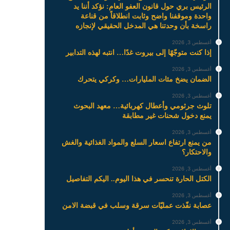
الرئيس بري حول قانون العفو العام: نؤكد أننا يد
واحدة وموقفنا واضح وثابت انطلاقاً من قناعة
راسخة بأن وحدتنا هي المدخل الحقيقي لإنجازه
أغسطس 3, 2026
إذا كنت متوجّهًا إلى بيروت غدًا… انتبه لهذه التدابير
أغسطس 3, 2026
الضمان يضخ مئات المليارات… وكركي يتحرك
أغسطس 3, 2026
تلوث جرثومي وأعطال كهربائية… معهد البحوث
يمنع دخول شحنات غير مطابقة
أغسطس 3, 2026
من يمنع ارتفاع اسعار السلع والمواد الغذائية والغش
والاحتكار؟
أغسطس 3, 2026
الكتل الحارة تنحسر في هذا اليوم.. اليكم التفاصيل
أغسطس 3, 2026
عصابة نفّذت عمليّات سرقة وسلب في قبضة الامن
أغسطس 3, 2026