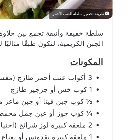
طريقة تحضير سلطة العنب الأحمر
سلطة خفيفة وأنيقة تجمع بين حلاوة
الجبن الكريمية، لتكون طبقًا مثاليًا
المكونات
3 أكواب عنب أحمر طازج (مغسول ومقطع إلى أنصاف)
1 كوب خس أو جرجير طازج
½ كوب جبن فيتا أو جبن ماعز 
¼ كوب جوز أو عين جمل محم
2 ملعقة كبيرة لوز شرائح (اختياري)
1 ملعقة كبيرة بقدونس أو نعناع مفروم