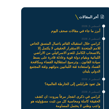
أخر المقالات
أغسطس 5, 2026
أبرز ما جاء في مقالات صحف اليوم
أغسطس 4, 2026
كرامي خلال استقباله القائم باعمال المنسق الخاص
للامم المتحدة: الاستقرار الحقيقي لا يكتمل إلا
بالانسحاب الكامل للعدو الاسرائيلي من الاراضي
اللبنانية وبقيام دولة قوية وعادلة قادرة على بسط
سيادة القانون…وترسيخ استقلالية القضاء ومكافحة
الفساد واستعادة ثقة اللبنانيين بدولتهم وثقة المجتمع
الدولي بلبنان
أغسطس 4, 2026
هل تعود طرابلس إلى الخارطة العالمية؟
أغسطس 4, 2026
كرامي في ذكرى انفجار مرفأ بيروت: ان كشف
الحقيقة كاملة ومحاسبة كل من تثبت مسؤوليته هو
واجب وطني لا يحتمل المساومة