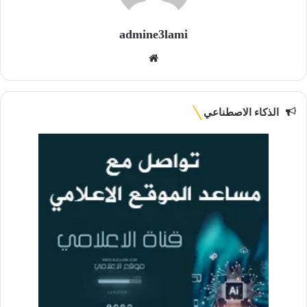
admine3lami
موقع
الويب
الذكاء الاصطناعي