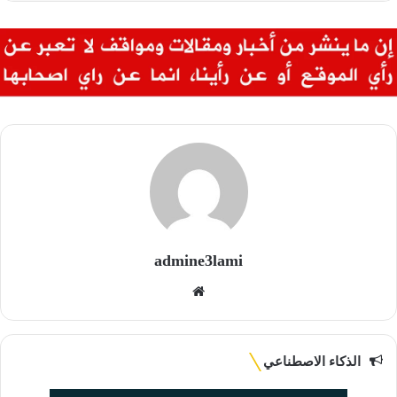
admine3lami
موقع
الويب
الذكاء الاصطناعي