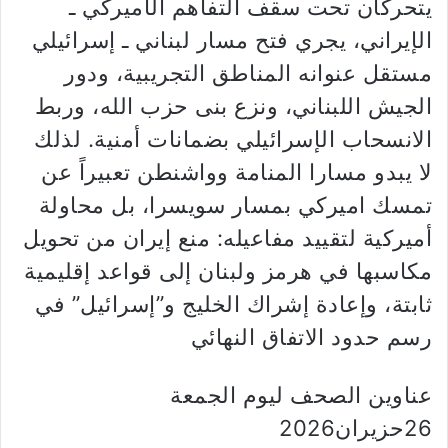
يتحركان تحت سقف التفاهم الأميركي ـ
الإيراني، يجري فتح مسار لبناني ـ إسرائيلي
مستقل عنوانه المناطق التجريبية، ودور
الجيش اللبناني، ونزع بنى حزب الله، وربط
الانسحاب الإسرائيلي بضمانات أمنية. لذلك
لا يبدو مسارا المنامة وواشنطن تعبيراً عن
تمسك اميركي بمسار سويسرا، بل محاولة
أميركية لتقييد مفاعيله: منع إيران من تحويل
مكاسبها في هرمز ولبنان إلى قواعد إقليمية
ثابتة، وإعادة إشراك الخليج و”إسرائيل” في
رسم حدود الاتفاق النهائي
عناوين الصحف ليوم الجمعة
26حزيران2026