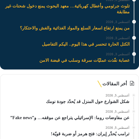
تلوث جرثومي وأعطال كهربائية… معهد البحوث يمنع دخول شحنات غير
مطابقة
أغسطس 3, 2026
من يمنع ارتفاع اسعار السلع والمواد الغذائية والغش والاحتكار؟
أغسطس 3, 2026
الكتل الحارة تنحسر في هذا اليوم.. اليكم التفاصيل
أغسطس 3, 2026
عصابة نفّذت عمليّات سرقة وسلب في قبضة الامن
أخر المقالات
أغسطس 5, 2026
شكل الشوارع حول المنزل قد يُحدّد جودة نومك
أغسطس 5, 2026
عن مفاوضات روما: الإسرائيلي يتراجع عن موقفه… و”Fake news”
أغسطس 5, 2026
ترامب يُحذّر إيران: فتح هرمز أو ضربة قويّة!