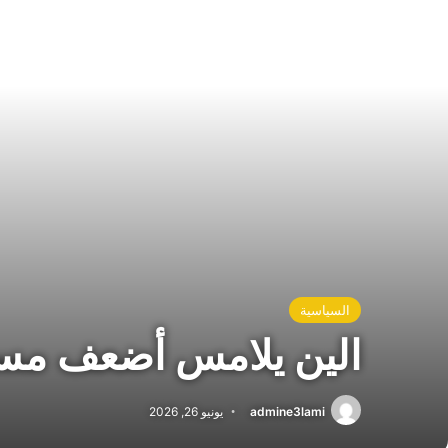
السياسية
الين يلامس أضعف مستوياته منذ 40 عا
admine3lami
يونيو 26, 2026