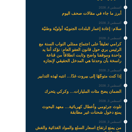
أغسطس 4, 2026
أبرز ما جاء في مقالات صحف اليوم
أغسطس 3, 2026
سلام: إعادة إعمار البلدات الجنوبيّة أولويّة وطنيّة
أغسطس 3, 2026
كرامي تعليقاً على اجتماع ممثلي النواب السنة مع
الرئيس بري حول قانون العفو العام: نؤكد أننا يد
واحدة وموقفنا واضح وثابت انطلاقاً من قناعة
راسخة بأن وحدتنا هي المدخل الحقيقي لإنجازه
أغسطس 3, 2026
إذا كنت متوجّهًا إلى بيروت غدًا… انتبه لهذه التدابير
أغسطس 3, 2026
الضمان يضخ مئات المليارات… وكركي يتحرك
أغسطس 3, 2026
تلوث جرثومي وأعطال كهربائية… معهد البحوث
يمنع دخول شحنات غير مطابقة
أغسطس 3, 2026
من يمنع ارتفاع اسعار السلع والمواد الغذائية والغش