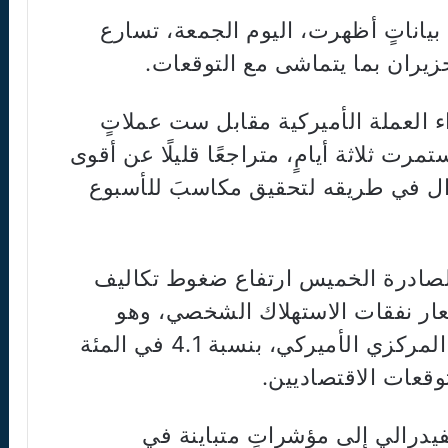
بياناتٍ أظهرت، اليوم الجمعة، تسارع
يران بما يتماشى مع التوقعات.
ء العملة الأميركية مقابل ست عملاتٍ
 ثلاثة أيامٍ، متراجعًا قليلًا عن أقوى
ر 2025، لكنه لا يزال في طريقه لتحقيق مكاسبَ للأسبوع
الصادرة الخميس ارتفاع ضغوط تكاليف
عار نفقات الاستهلاك الشخصي، وهو
مقياس التضخم المفضل لدى البنك المركزي الأميركي، بنسبة 4.1 في المئة
قعات الاقتصاديين.
درالي إلى مؤشراتٍ متباينة في