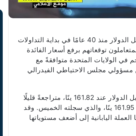
حام الين قرب أدنى مستوى له مقابل الدولار منذ 40 عامًا في بداية التداولات
لمتعاملون توقعاتهم برفع أسعار الفائدة
م في الولايات المتحدة متوافقةً مع
ن مسؤولي مجلس الاحتياطي الفيدرالي
واستقرت العملة اليابانية تقريبًا مقابل الدولار عند 161.82 ينًا، متراجعةً قليلًا
عن أدنى مستوى لها في عامين عند 161.95 ينًا، والذي سجلته الخميس. وقد
 الهبوط دون مستوى 161.96 ينًا العملة اليابانية إلى أضعف مستوياتها