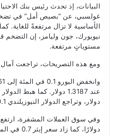
البيانات، إذ تحدث رئيس بنك الاحتي
غولسبي، عن “بصيص أمل” في تضخم 
الأساسية لا تزال مرتفعةً للغاية. ك
نيويورك، جون وليامز، إن التضخم قد 
مستوياتٍ مرتفعة.
ومع هذه التصريحات، تراجعت آمال ال
دولار، وتراجع الدولار النيوزيلندي 0.1 في المئة إلى 0.5646 دولار.
دولارًا، كما زاد سعر إيثر 0.7 في المئة إلى 1569.09 دولارًا.