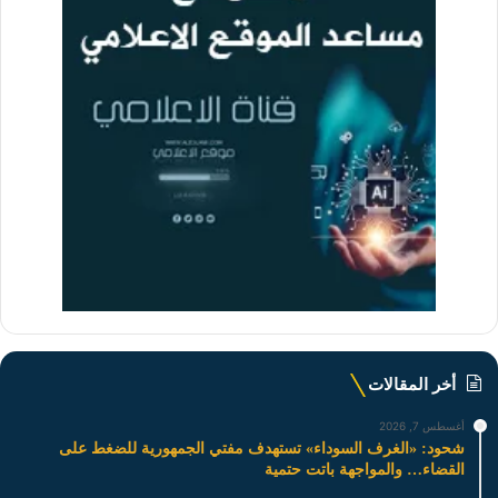
أخر المقالات
أغسطس 7, 2026
شحود: «الغرف السوداء» تستهدف مفتي الجمهورية للضغط على
القضاء… والمواجهة باتت حتمية