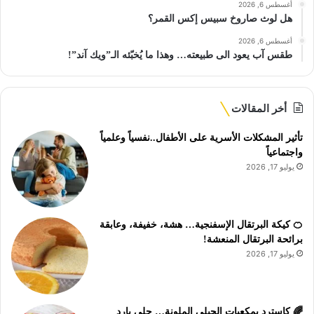
أغسطس 6, 2026
هل لوث صاروخ سبيس إكس القمر؟
أغسطس 6, 2026
طقس آب يعود الى طبيعته… وهذا ما يُخبّئه الـ”ويك آند”!
أخر المقالات
تأثير المشكلات الأسرية على الأطفال..نفسياً وعلمياً
واجتماعياً
يوليو 17, 2026
🍊 كيكة البرتقال الإسفنجية… هشة، خفيفة، وعابقة
برائحة البرتقال المنعشة!
يوليو 17, 2026
🌈 كاسترد بمكعبات الجيلي الملونة… حلى بارد