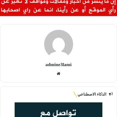
admine3lami
موقع
الويب
الذكاء الاصطناعي