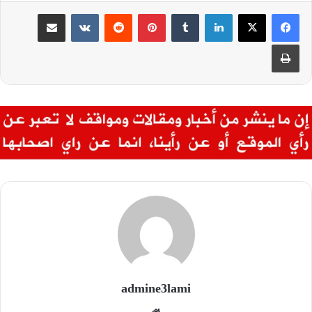
لينكدإن
بينتيريست
مشاركة عبر البريد
طباعة
admine3lami
موقع