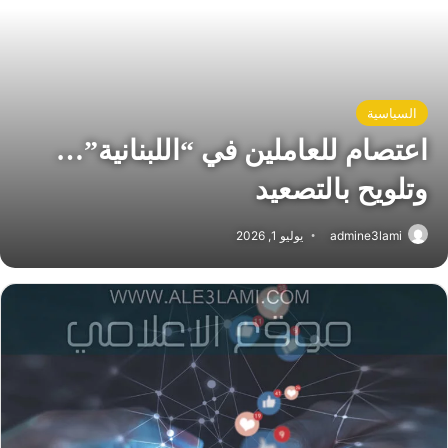
السياسية
اعتصام للعاملين في “اللبنانية”…
وتلويح بالتصعيد
admine3lami
يوليو 1, 2026