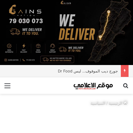
جورج ديب الموقوف… ليس Dr Food
بحث عن
الق
الرئيسية
/
السياسية