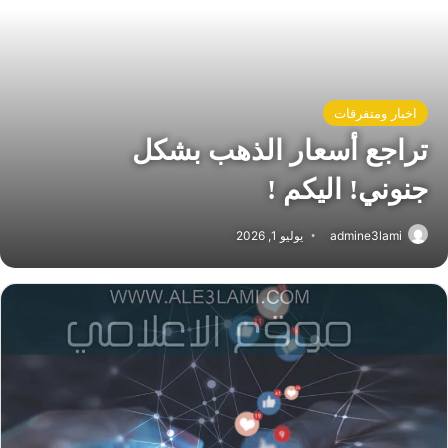
اخبار ومتفرقات
تراجع أسعار الذهب بشكل
جنوني! اليكم !
admine3lami
يوليو 1, 2026