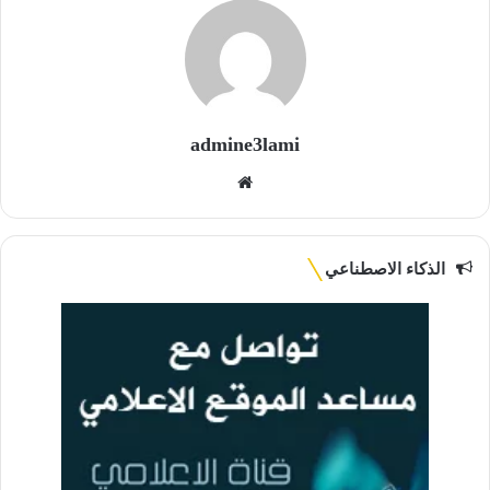
admine3lami
موقع
الويب
الذكاء الاصطناعي