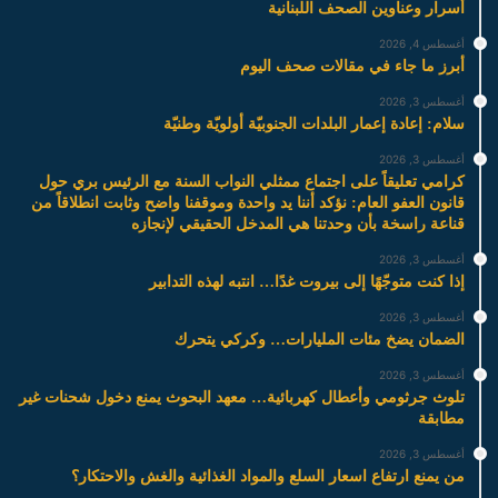
أسرار وعناوين الصحف اللبنانية
أغسطس 4, 2026
أبرز ما جاء في مقالات صحف اليوم
أغسطس 3, 2026
سلام: إعادة إعمار البلدات الجنوبيّة أولويّة وطنيّة
أغسطس 3, 2026
كرامي تعليقاً على اجتماع ممثلي النواب السنة مع الرئيس بري حول
قانون العفو العام: نؤكد أننا يد واحدة وموقفنا واضح وثابت انطلاقاً من
قناعة راسخة بأن وحدتنا هي المدخل الحقيقي لإنجازه
أغسطس 3, 2026
إذا كنت متوجّهًا إلى بيروت غدًا… انتبه لهذه التدابير
أغسطس 3, 2026
الضمان يضخ مئات المليارات… وكركي يتحرك
أغسطس 3, 2026
تلوث جرثومي وأعطال كهربائية… معهد البحوث يمنع دخول شحنات غير
مطابقة
أغسطس 3, 2026
من يمنع ارتفاع اسعار السلع والمواد الغذائية والغش والاحتكار؟