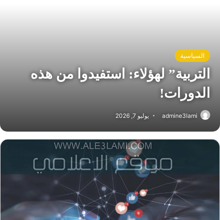
السياسية
التربية” لهؤلاء: استفيدوا من هذه
الدورات!
admine3lami
يوليو 7, 2026