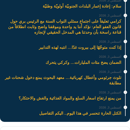
أغسطس 3, 2026
سلام: إعادة إعمار البلدات الجنوبيّة أولويّة وطنيّة
أغسطس 3, 2026
كرامي تعليقاً على اجتماع ممثلي النواب السنة مع الرئيس بري حول
قانون العفو العام: نؤكد أننا يد واحدة وموقفنا واضح وثابت انطلاقاً من
قناعة راسخة بأن وحدتنا هي المدخل الحقيقي لإنجازه
أغسطس 3, 2026
إذا كنت متوجّهًا إلى بيروت غدًا… انتبه لهذه التدابير
أغسطس 3, 2026
الضمان يضخ مئات المليارات… وكركي يتحرك
أغسطس 3, 2026
تلوث جرثومي وأعطال كهربائية… معهد البحوث يمنع دخول شحنات غير
مطابقة
أغسطس 3, 2026
من يمنع ارتفاع اسعار السلع والمواد الغذائية والغش والاحتكار؟
أغسطس 3, 2026
الكتل الحارة تنحسر في هذا اليوم.. اليكم التفاصيل