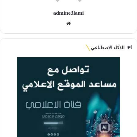
admine3lami
موقع
الويب
الذكاء الاصطناعي