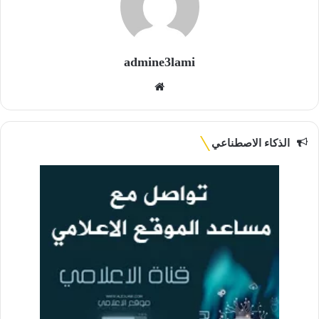
admine3lami
موقع
الويب
الذكاء الاصطناعي