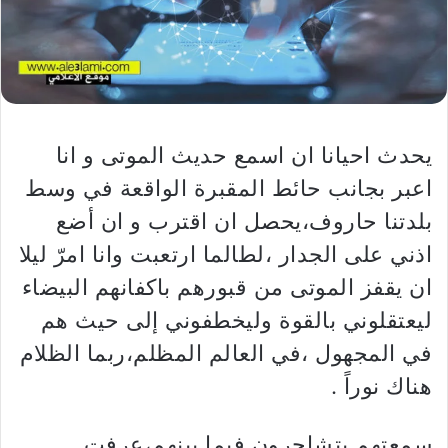
يحدث احيانا ان اسمع حديث الموتى و انا
اعبر بجانب حائط المقبرة الواقعة في وسط
بلدتنا حاروف،يحصل ان اقترب و ان أضع
اذني على الجدار ،لطالما ارتعبت وانا امرّ ليلا
ان يقفز الموتى من قبورهم باكفانهم البيضاء
ليعتقلوني بالقوة وليخطفوني إلى حيث هم
في المجهول ،في العالم المظلم،ربما الظلام
هناك نوراً .
سمعتهم يتشاجرون فيما بينهم،عرفت