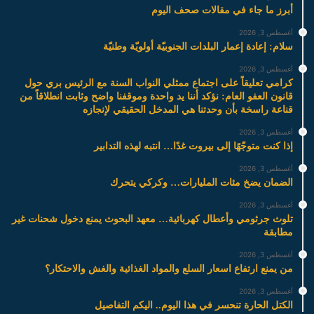
أبرز ما جاء في مقالات صحف اليوم
أغسطس 3, 2026
سلام: إعادة إعمار البلدات الجنوبيّة أولويّة وطنيّة
أغسطس 3, 2026
كرامي تعليقاً على اجتماع ممثلي النواب السنة مع الرئيس بري حول
قانون العفو العام: نؤكد أننا يد واحدة وموقفنا واضح وثابت انطلاقاً من
قناعة راسخة بأن وحدتنا هي المدخل الحقيقي لإنجازه
أغسطس 3, 2026
إذا كنت متوجّهًا إلى بيروت غدًا… انتبه لهذه التدابير
أغسطس 3, 2026
الضمان يضخ مئات المليارات… وكركي يتحرك
أغسطس 3, 2026
تلوث جرثومي وأعطال كهربائية… معهد البحوث يمنع دخول شحنات غير
مطابقة
أغسطس 3, 2026
من يمنع ارتفاع اسعار السلع والمواد الغذائية والغش والاحتكار؟
أغسطس 3, 2026
الكتل الحارة تنحسر في هذا اليوم.. اليكم التفاصيل