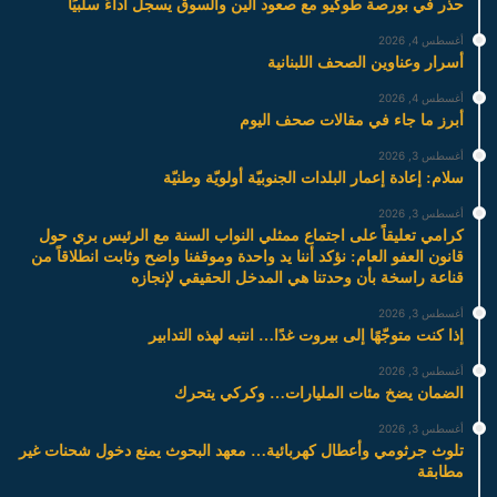
حذر في بورصة طوكيو مع صعود الين والسوق يسجل أداءً سلبيًا
أغسطس 4, 2026
أسرار وعناوين الصحف اللبنانية
أغسطس 4, 2026
أبرز ما جاء في مقالات صحف اليوم
أغسطس 3, 2026
سلام: إعادة إعمار البلدات الجنوبيّة أولويّة وطنيّة
أغسطس 3, 2026
كرامي تعليقاً على اجتماع ممثلي النواب السنة مع الرئيس بري حول
قانون العفو العام: نؤكد أننا يد واحدة وموقفنا واضح وثابت انطلاقاً من
قناعة راسخة بأن وحدتنا هي المدخل الحقيقي لإنجازه
أغسطس 3, 2026
إذا كنت متوجّهًا إلى بيروت غدًا… انتبه لهذه التدابير
أغسطس 3, 2026
الضمان يضخ مئات المليارات… وكركي يتحرك
أغسطس 3, 2026
تلوث جرثومي وأعطال كهربائية… معهد البحوث يمنع دخول شحنات غير
مطابقة