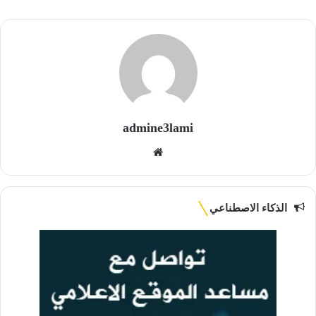
admine3lami
موقع
الويب
الذكاء الاصطناعي