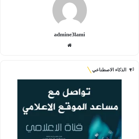
admine3lami
موقع
الويب
الذكاء الاصطناعي