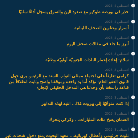
أغسطس 4, 2026
حذر في بورصة طوكيو مع صعود الين والسوق يسجل أداءً سلبيًا
أغسطس 4, 2026
أسرار وعناوين الصحف اللبنانية
أغسطس 4, 2026
أبرز ما جاء في مقالات صحف اليوم
أغسطس 3, 2026
سلام: إعادة إعمار البلدات الجنوبيّة أولويّة وطنيّة
أغسطس 3, 2026
كرامي تعليقاً على اجتماع ممثلي النواب السنة مع الرئيس بري حول
قانون العفو العام: نؤكد أننا يد واحدة وموقفنا واضح وثابت انطلاقاً من
قناعة راسخة بأن وحدتنا هي المدخل الحقيقي لإنجازه
أغسطس 3, 2026
إذا كنت متوجّهًا إلى بيروت غدًا… انتبه لهذه التدابير
أغسطس 3, 2026
الضمان يضخ مئات المليارات… وكركي يتحرك
أغسطس 3, 2026
تلوث جرثومي وأعطال كهربائية… معهد البحوث يمنع دخول شحنات غير