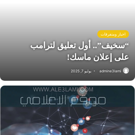
اخبار ومتفرقات
“سخيف”.. أول تعليق لترامب
على إعلان ماسك!
admine3lami
يوليو 7, 2025