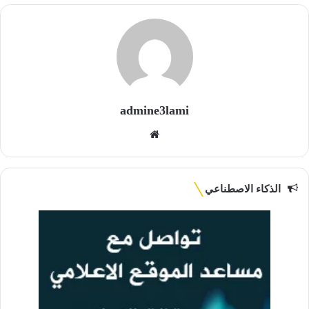
admine3lami
موقع
الويب
الذكاء الاصطناعي