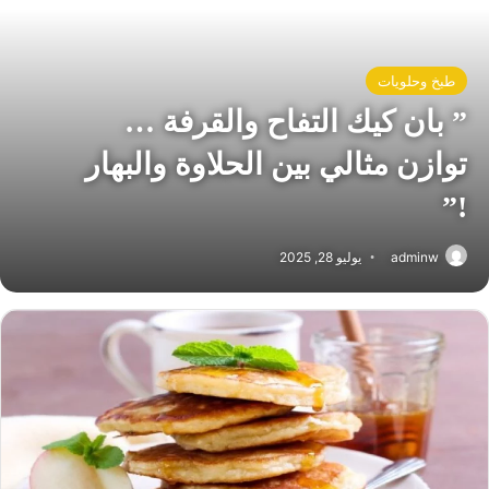
طبخ وحلويات
” بان كيك التفاح والقرفة …
توازن مثالي بين الحلاوة والبهار
!”
adminw
يوليو 28, 2025