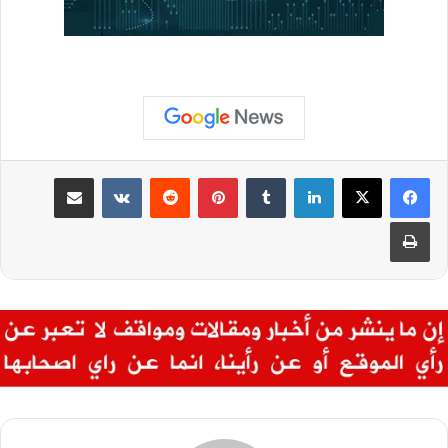
لينكدإن
‏Tumblr
بينتيريست
‏Reddit
‏VKontakte
مشاركة عبر البريد
طباعة