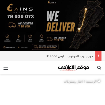
جورج ديب الموقوف… ليس Dr Food
بحث عن
الق
الرئيسية
/
اخبار ومتفرقات