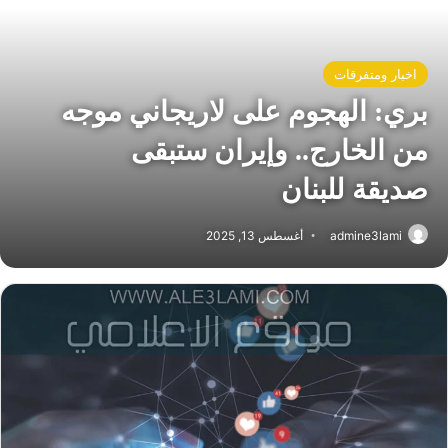
اخبار ومتفرقات
بري: الهجوم على لاريجاني موجه
من الخارج.. وإيران ستبقى
صديقة للبنان
admine3lami
أغسطس 13, 2025