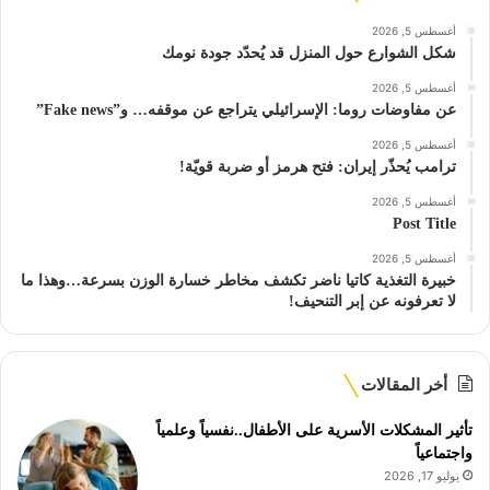
أغسطس 5, 2026
شكل الشوارع حول المنزل قد يُحدّد جودة نومك
أغسطس 5, 2026
عن مفاوضات روما: الإسرائيلي يتراجع عن موقفه… و”Fake news”
أغسطس 5, 2026
ترامب يُحذّر إيران: فتح هرمز أو ضربة قويّة!
أغسطس 5, 2026
Post Title
أغسطس 5, 2026
خبيرة التغذية كاتيا ناضر تكشف مخاطر خسارة الوزن بسرعة…وهذا ما
لا تعرفونه عن إبر التنحيف!
أخر المقالات
تأثير المشكلات الأسرية على الأطفال..نفسياً وعلمياً
واجتماعياً
يوليو 17, 2026