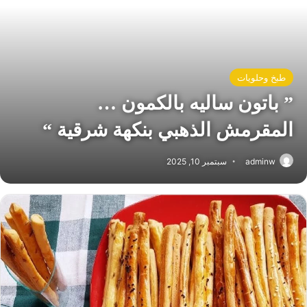
طبخ وحلويات
” باتون ساليه بالكمون …
المقرمش الذهبي بنكهة شرقية “
adminw
سبتمبر 10, 2025