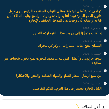
أغسطس 3, 2026
كرامي تعليقاً على اجتماع ممثلي النواب السنة مع الرئيس بري حول
قانون العفو العام: نؤكد أننا يد واحدة وموقفنا واضح وثابت انطلاقاً من
قناعة راسخة بأن وحدتنا هي المدخل الحقيقي لإنجازه
أغسطس 3, 2026
إذا كنت متوجّهًا إلى بيروت غدًا… انتبه لهذه التدابير
أغسطس 3, 2026
الضمان يضخ مئات المليارات… وكركي يتحرك
أغسطس 3, 2026
تلوث جرثومي وأعطال كهربائية… معهد البحوث يمنع دخول شحنات غير
مطابقة
أغسطس 3, 2026
من يمنع ارتفاع اسعار السلع والمواد الغذائية والغش والاحتكار؟
أغسطس 3, 2026
الكتل الحارة تنحسر في هذا اليوم.. اليكم التفاصيل
أخر المقالات