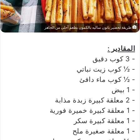
طريقة تحضير باتون ساليه بالكمون بطعم أحلى من الجاهز
المقادير :
‏- 3 كوب دقيق
‏- ½ كوب زيت نباتي
‏- ½ كوب ماء دافئ
‏- 1 بيض
‏- 2 معلقة كبيرة زبدة مذابة
‏- 1 معلقة كبيرة خميرة فورية
‏- 1 معلقة كبيرة سكر
‏- 1 معلقة صغيرة ملح