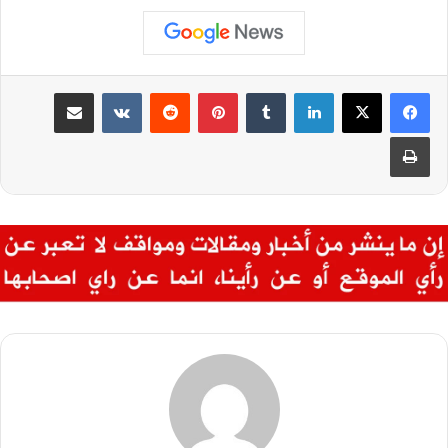
لينكدإن
‏Tumblr
بينتيريست
‏Reddit
‏VKontakte
مشاركة عبر البريد
طباعة