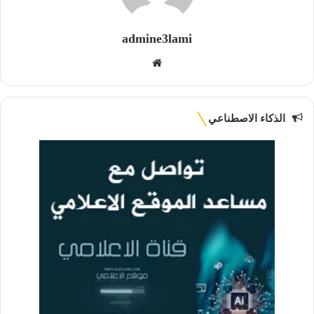
admine3lami
موقع
الويب
الذكاء الاصطناعي