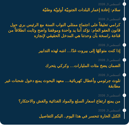
أغسطس 3, 2026
سلام: إعادة إعمار البلدات الجنوبيّة أولويّة وطنيّة
أغسطس 3, 2026
كرامي تعليقاً على اجتماع ممثلي النواب السنة مع الرئيس بري حول
قانون العفو العام: نؤكد أننا يد واحدة وموقفنا واضح وثابت انطلاقاً من
قناعة راسخة بأن وحدتنا هي المدخل الحقيقي لإنجازه
أغسطس 3, 2026
إذا كنت متوجّهًا إلى بيروت غدًا… انتبه لهذه التدابير
أغسطس 3, 2026
الضمان يضخ مئات المليارات… وكركي يتحرك
أغسطس 3, 2026
تلوث جرثومي وأعطال كهربائية… معهد البحوث يمنع دخول شحنات غير
مطابقة
أغسطس 3, 2026
من يمنع ارتفاع اسعار السلع والمواد الغذائية والغش والاحتكار؟
أغسطس 3, 2026
الكتل الحارة تنحسر في هذا اليوم.. اليكم التفاصيل