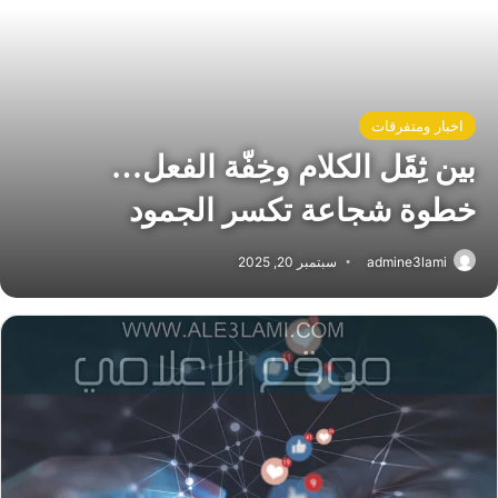
اخبار ومتفرقات
بين ثِقَل الكلام وخِفّة الفعل…
خطوة شجاعة تكسر الجمود
admine3lami
سبتمبر 20, 2025