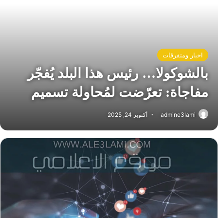
اخبار ومتفرقات
بالشوكولا… رئيس هذا البلد يُفجّر
مفاجاة: تعرّضت لمُحاولة تسميم
admine3lami
أكتوبر 24, 2025