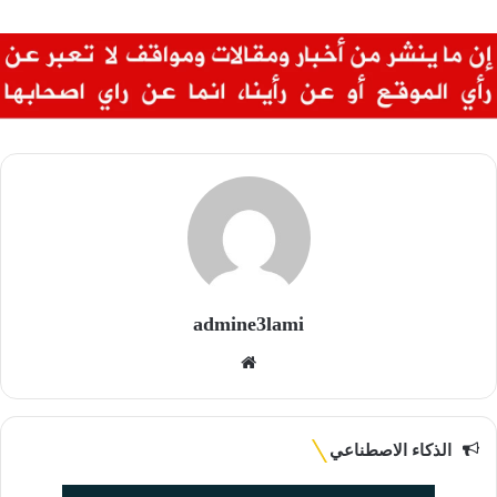
admine3lami
موقع
الويب
الذكاء الاصطناعي