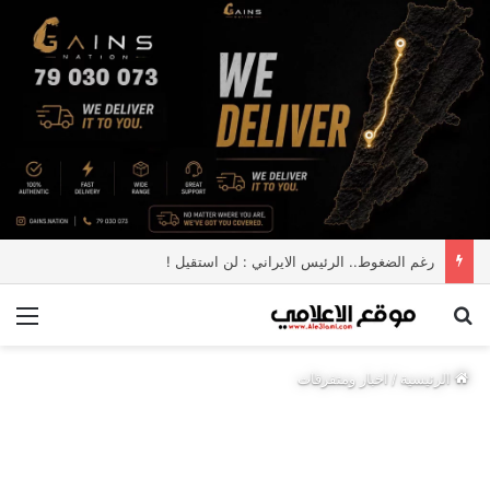
رغم الضغوط.. الرئيس الايراني : لن استقيل !
بحث عن
الق
الرئيسية
/
اخبار ومتفرقات