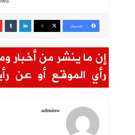
لينكدإن
‏Tumblr
فيسبوك
X
adminw