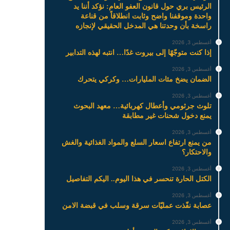
الرئيس بري حول قانون العفو العام: نؤكد أننا يد
واحدة وموقفنا واضح وثابت انطلاقاً من قناعة
راسخة بأن وحدتنا هي المدخل الحقيقي لإنجازه
أغسطس 3, 2026
إذا كنت متوجّهًا إلى بيروت غدًا… انتبه لهذه التدابير
أغسطس 3, 2026
الضمان يضخ مئات المليارات… وكركي يتحرك
أغسطس 3, 2026
تلوث جرثومي وأعطال كهربائية… معهد البحوث
يمنع دخول شحنات غير مطابقة
أغسطس 3, 2026
من يمنع ارتفاع اسعار السلع والمواد الغذائية والغش
والاحتكار؟
أغسطس 3, 2026
الكتل الحارة تنحسر في هذا اليوم.. اليكم التفاصيل
أغسطس 3, 2026
عصابة نفّذت عمليّات سرقة وسلب في قبضة الامن
أغسطس 3, 2026