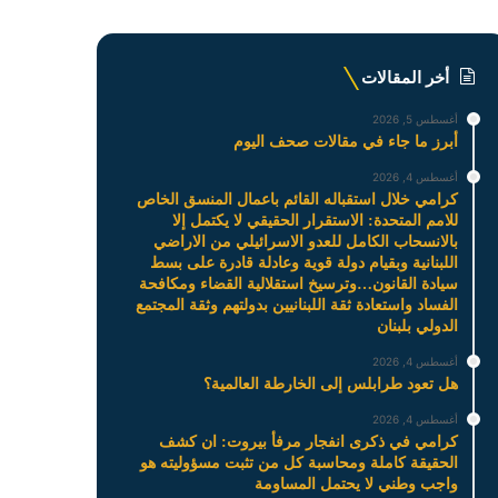
أخر المقالات
أغسطس 5, 2026
أبرز ما جاء في مقالات صحف اليوم
أغسطس 4, 2026
كرامي خلال استقباله القائم باعمال المنسق الخاص
للامم المتحدة: الاستقرار الحقيقي لا يكتمل إلا
بالانسحاب الكامل للعدو الاسرائيلي من الاراضي
اللبنانية وبقيام دولة قوية وعادلة قادرة على بسط
سيادة القانون…وترسيخ استقلالية القضاء ومكافحة
الفساد واستعادة ثقة اللبنانيين بدولتهم وثقة المجتمع
الدولي بلبنان
أغسطس 4, 2026
هل تعود طرابلس إلى الخارطة العالمية؟
أغسطس 4, 2026
كرامي في ذكرى انفجار مرفأ بيروت: ان كشف
الحقيقة كاملة ومحاسبة كل من تثبت مسؤوليته هو
واجب وطني لا يحتمل المساومة