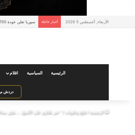
الأربعاء, أغسطس 5 2026
أخبار عاجلة
سوريا تعلن عودة 150 ألف مواطن عبر منفذ جوسية مع لبنان
الرئيسية
السياسية
اقلام
دردش مع 
الرئيسية
/
طبخ وحلويات
/
” خبز بلغاري على الأصول … هش بمذاق 