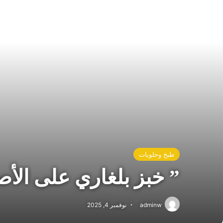
طبخ وحلويات
” خبز بلغاري على الأ
adminw
نوفمبر 4, 2025