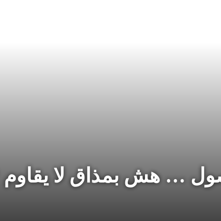
صول … هش بمذاق لا يقاوم 