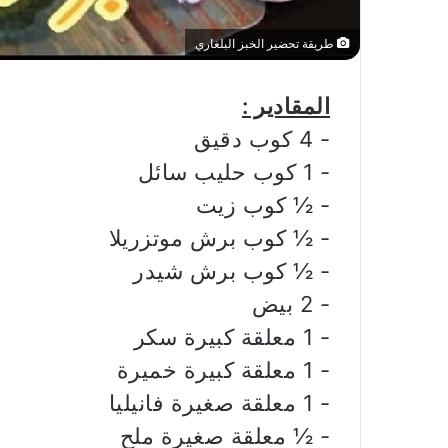
طريقة تحضير الخبز البلغاري
المقادير :
‏- 4 كوب دقيق
‏- 1 كوب حليب سائل
‏- ½ كوب زيت
‏- ½ كوب برش موتزريلا
‏- ½ كوب برش شيدر
‏- 2 بيض
‏- 1 معلقة كبيرة سكر
‏- 1 معلقة كبيرة خميرة
‏- 1 معلقة صغيرة فانيليا
‏- ½ معلقة صغيرة ملح