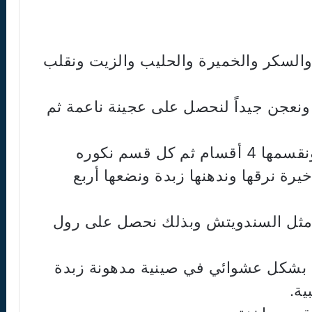
 والسكر والخميرة والحليب والزيت ونقلب
 ونعجن جيداً لنحصل على عجينة ناعمة ثم
3 – بعد أن تختمر العجينة نكورها ونقسمها 4 أقسام ثم كل قسم نكوره
 الأخيرة نرقها وندهنها زبدة ونضعها أربع
ها مثل السندويتش وبذلك نحصل على رول
ها بشكل عشوائي في صينية مدهونة زبدة
ية.