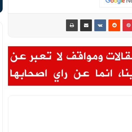
بينتيريست
‏Reddit
‏VKontakte
مشاركة عبر البريد
طباعة