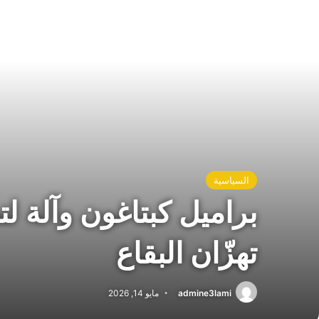
السياسية
براميل كبتاغون وآلة ل
تهزّان البقاع
admine3lami
مايو 14, 2026