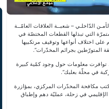
أمـن الدّاخلـي – شعبــة العلاقات العامّــة
تمرّة التي تبذلها القطعات المختصّة في
 على اختلاف أنواعها وتوقيف مرتكبيها
حقة المتورّطين بجرائم المخدّرات”.
أضاف البلاغ، “بتاريخ 24-4-2026، توافرت معلومات حول وجود كمّية كبيرة
بة في محلّة بعلبك”.
مكتب مكافحة المخدّرات المركزي، بمؤازرة
الإقليمي في زحلة، عمليّة دهم وإطباق