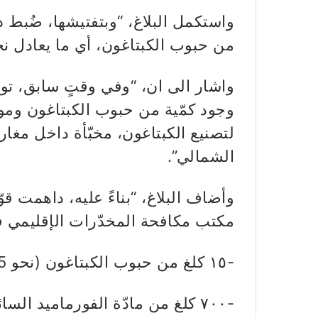
من حبوب الكبتاغون، أي ما يعادل نحو 1,810,000 حبّ
واشار الى ان، “وفي وقتٍ سابق، ت
وجود كمّية من حبوب الكبتاغون وموا
لتصنيع الكبتاغون، مخبّأة داخل مغا
الشمالي”.
وأضاف البلاغ، “بناءً عليه، داهمت ق
مكتب مكافحة المخدّرات الإقليمي ف
-١٥ كلغ من حبوب الكبتاغون (نحو 85 ألف حبّة)
-٧٠٠ كلغ من مادّة الفورماميد السائل المستخدمة في تصنيع حبوب الكبتاغون