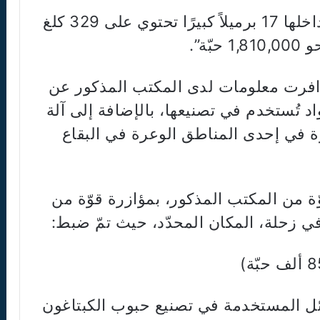
واستكمل البلاغ، “وبتفتيشها، ضُبط داخلها 17 برميلاً كبيرًا تحتوي على 329 كلغ
ة”.
وافرت معلومات لدى المكتب المذكور عن
د تُستخدم في تصنيعها، بالإضافة إلى آلة
رة في إحدى المناطق الوعرة في البقاع
وّة من المكتب المذكور، بمؤازرة قوّة من
ي زحلة، المكان المحدّد، حيث تمّ ضبط: