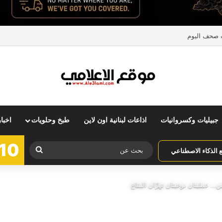
بنان… وهذه كانت النتيجة
جبيليات وكسروانيات
اذاعات لبنانية اون لاين
طبخ وحلويات
اخبا
10
بحث
الذكاء الاصطناعي
عن
ن… عمليتان نوعيتان تهزّان البقاع