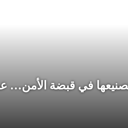
تصنيعها في قبضة الأمن… عم