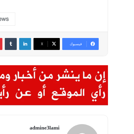
لينكدإن
فيسبوك
X
admine3lami