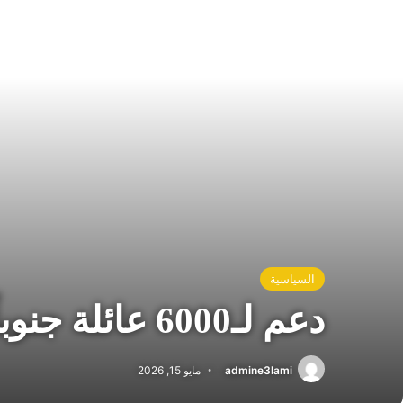
السياسية
دعم لـ6000 عائلة جنوباً… والسيد: الصمود يواجه التهجير
admine3lami
مايو 15, 2026