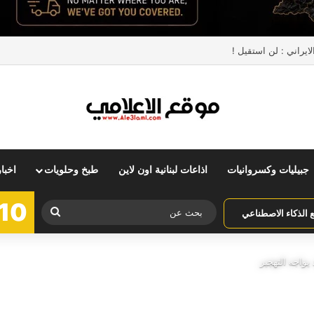
ايراني : لن استقيل !
جبيليات وكسروانيات
اذاعات لبنانية اون لاين
طبخ وحلويات
اخبا
10
بحث
الذكاء الاصطناعي
عن