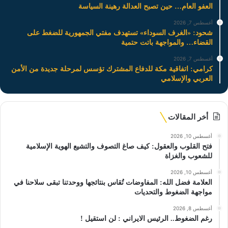
العفو العام… حين تصبح العدالة رهينة السياسة
أغسطس 7, 2026
شحود: «الغرف السوداء» تستهدف مفتي الجمهورية للضغط على
القضاء… والمواجهة باتت حتمية
أغسطس 7, 2026
كرامي: اتفاقية مكة للدفاع المشترك تؤسس لمرحلة جديدة من الأمن
العربي والإسلامي
أخر المقالات
أغسطس 10, 2026
فتح القلوب والعقول: كيف صاغ التصوف والتشيع الهوية الإسلامية
للشعوب والغزاة
أغسطس 10, 2026
العلامة فضل الله: المفاوضات تُقاس بنتائجها ووحدتنا تبقى سلاحنا في
مواجهة الضغوط والتحديات
أغسطس 8, 2026
رغم الضغوط.. الرئيس الايراني : لن استقيل !