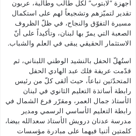
أجهزة “لابتوب” لكل طالب وطالبة، عربون
تقدير لتميّزهم وتشجيعاً لهم على استكمال
مسيرة التفوّق والنجاح، في ظلّ الظروف
الصعبة التي يمرّ بها لبنان، وتأكيداً على أنّ
الاستثمار الحقيقي يبقى في العلم والشباب.
استُهلّ الحفل بالنشيد الوطني اللبناني، ثم
قدّمت عريفة فلك عبد الهادي الحفل
المتحدّثين تباعاً، حيث ألقى كلّ من رئيس
رابطة أساتذة التعليم الثانوي في لبنان
الأستاذ جمال العمر، ومقرّر فرع الشمال في
رابطة التعليم الأساسي الرسمي ومدير
مدرسة عدنان درويش الأستاذ سعدالله بيضا،
كلمتين أثنيا فيهما على مبادرة مؤسسات