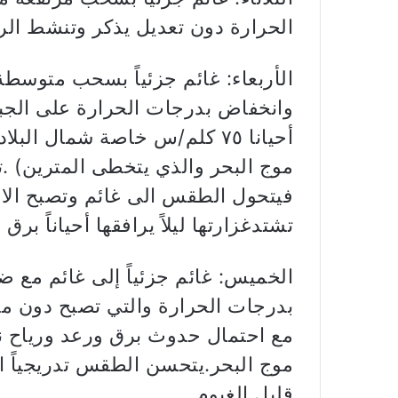
الحرارة دون تعديل يذكر وتنشط الرياح
الأربعاء: غائم جزئياً بسحب متوسط
وانخفاض بدرجات الحرارة على الجب
أحيانا ٧٥ كلم/س خاصة شمال ال
موج البحر والذي يتخطى المترين) .تت
فيتحول الطقس الى غائم وتصبح الا
تشتدغزارتها ليلاً يرافقها أحياناً برق 
الخميس: غائم جزئياً إلى غائم مع
بدرجات الحرارة والتي تصبح دون مع
موج البحر.يتحسن الطقس تدريجياً اب
قليل الغيوم.