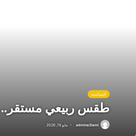
السياسية
طقس ربيعي مستقر.. ح
admine3lami
مايو 19, 2026