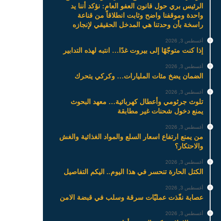
الرئيس بري حول قانون العفو العام: نؤكد أننا يد
واحدة وموقفنا واضح وثابت انطلاقاً من قناعة
راسخة بأن وحدتنا هي المدخل الحقيقي لإنجازه
أغسطس 3, 2026
إذا كنت متوجّهًا إلى بيروت غدًا… انتبه لهذه التدابير
أغسطس 3, 2026
الضمان يضخ مئات المليارات… وكركي يتحرك
أغسطس 3, 2026
تلوث جرثومي وأعطال كهربائية… معهد البحوث
يمنع دخول شحنات غير مطابقة
أغسطس 3, 2026
من يمنع ارتفاع اسعار السلع والمواد الغذائية والغش
والاحتكار؟
أغسطس 3, 2026
الكتل الحارة تنحسر في هذا اليوم.. اليكم التفاصيل
أغسطس 3, 2026
عصابة نفّذت عمليّات سرقة وسلب في قبضة الامن
أغسطس 3, 2026