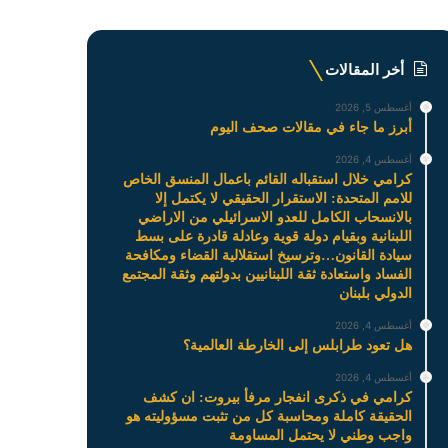
أخر المقالات
أغسطس 5, 2026
أبرز ما جاء في مقالات صحف اليوم
أغسطس 4, 2026
كرامي خلال استقباله القائم باعمال المنسق الخاص
للامم المتحدة: الاستقرار الحقيقي لا يكتمل إلا
بالانسحاب الكامل للعدو الاسرائيلي من الاراضي
اللبنانية وبقيام دولة قوية وعادلة قادرة على بسط
سيادة القانون…وترسيخ استقلالية القضاء ومكافحة
الفساد واستعادة ثقة اللبنانيين بدولتهم وثقة المجتمع
الدولي بلبنان
أغسطس 4, 2026
هل تعود طرابلس إلى الخارطة العالمية؟
أغسطس 4, 2026
كرامي في ذكرى انفجار مرفأ بيروت: ان كشف
الحقيقة كاملة ومحاسبة كل من تثبت مسؤوليته هو
واجب وطني لا يحتمل المساومة