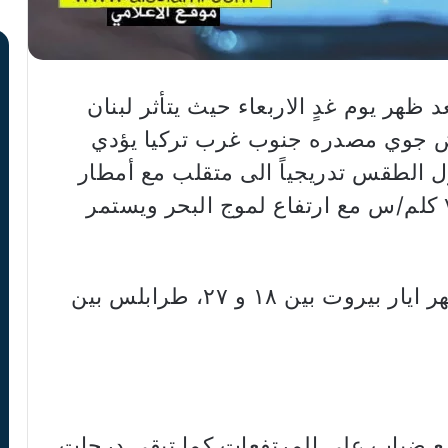
ر يوم غدٍ الاربعاء حيث يتأثر لبنان
 جوي مصدره جنوب غرب تركيا يؤدي
 الطقس تدريجياً الى متقلب مع أمطار
متفرقة ورياح ناشطة تصل أحياناً ٧٥ كلم/س مع ارتفاع لموج البحر ويستمر
ملاحظة : معدل درجات الحرارة لشهر ايار بيروت بين ١٨ و ٢٧، طرابلس بين
 مع ضباب على المرتفعات كما تبقى درجات