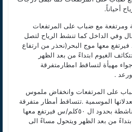
 أحياناً.
ة ومرتفعة مع ضباب على المرتفعات
ال وفي الداخل كما تنشط الرياح لتصل
بلاد فيرتفع معها موج البحر(نحذر من ارتفاع
كاثف الغيوم ابتداءً من بعد الظهر
جواء مهيأة لتساقط امطارمتفرقة
ورعد .
 ضباب على المرتفعات وانخفاض ملموس
دلاتها الموسمية .تتساقط أمطار متفرقة
مع احتمال حدوث برق ورعد ورياح ناشطة بحدود ال ٥٠كلم/س فيرتفع معها
تداءً من بعد الظهر ويتحول مساءً الى