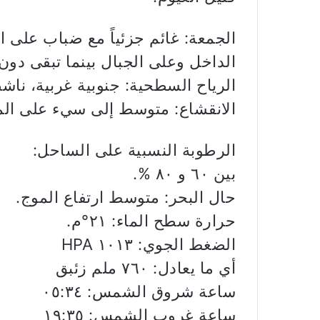
الجمعة: غائم جزئياً مع ضباب على 
الداخل وعلى الجبال بينما تبقى دون
الرياح السطحية: جنوبية غربية، ناشطة سرعتها
الانقشاع: متوسط إلى سيء على ال
الرطوبة النسبية على الساحل:
بين ٦٠ و ٨٠ %.
حال البحر: متوسط ارتفاع الموج.
حرارة سطح الماء: ٢١°م.
الضغط الجوي: ١٠١٣ HPA
أي ما يعادل: ٧٦٠ ملم زئبق
ساعة شروق الشمس: ٠٥:٣٤
ساعة غروب الشمس: ١٩:٣٥