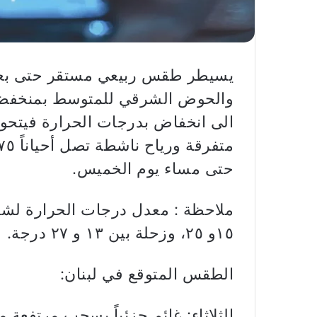
يسيطر طقس ربيعي مستقر حتى بعد ظه
والحوض الشرقي للمتوسط بمنخفض
الى انخفاض بدرجات الحرارة فيتحول
حتى مساء يوم الخميس.
١٥و ٢٥، وزحلة بين ١٣ و ٢٧ درجة.
الطقس المتوقع في لبنان:
الثلاثاء: غائم جزئياً بسحب مرتفعة