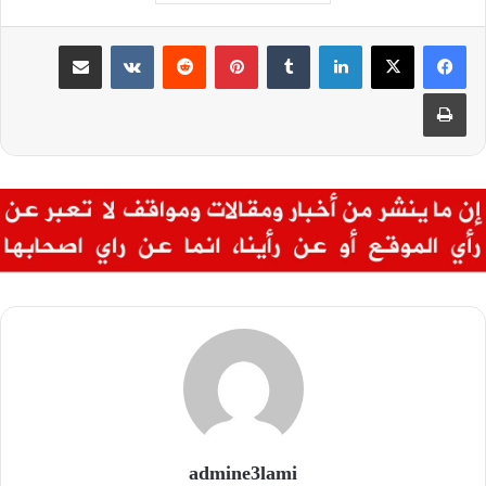
لينكدإن
بينتيريست
مشاركة عبر البريد
طباعة
admine3lami