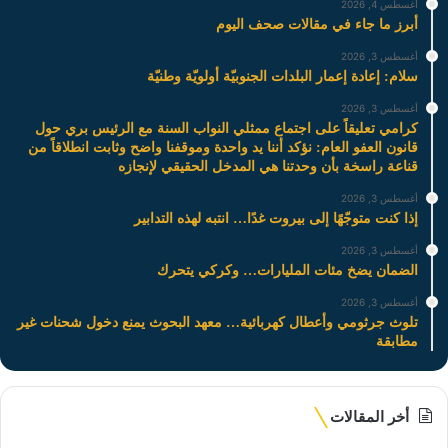
أغسطس 4, 2026
أبرز ما جاء في مقالات صحف اليوم
أغسطس 3, 2026
سلام: إعادة إعمار البلدات الجنوبيّة أولويّة وطنيّة
أغسطس 3, 2026
كرامي تعليقاً على اجتماع ممثلي النواب السنة مع الرئيس بري حول
قانون العفو العام: نؤكد أننا يد واحدة وموقفنا واضح وثابت انطلاقاً من
قناعة راسخة بأن وحدتنا هي المدخل الحقيقي لإنجازه
أغسطس 3, 2026
إذا كنت متوجّهًا إلى بيروت غدًا… انتبه لهذه التدابير
أغسطس 3, 2026
الضمان يضخ مئات المليارات… وكركي يتحرك
أغسطس 3, 2026
تلوث جرثومي وأعطال كهربائية… معهد البحوث يمنع دخول شحنات غير
مطابقة
أخر المقالات