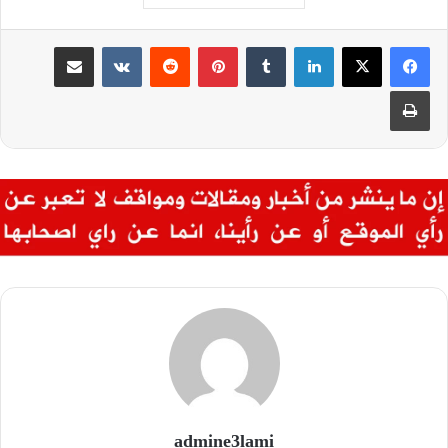
لينكدإن
بينتيريست
مشاركة عبر البريد
طباعة
admine3lami