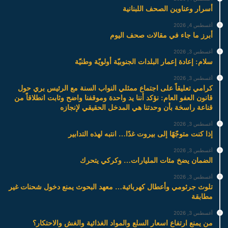
أسرار وعناوين الصحف اللبنانية
أغسطس 4, 2026
أبرز ما جاء في مقالات صحف اليوم
أغسطس 3, 2026
سلام: إعادة إعمار البلدات الجنوبيّة أولويّة وطنيّة
أغسطس 3, 2026
كرامي تعليقاً على اجتماع ممثلي النواب السنة مع الرئيس بري حول
قانون العفو العام: نؤكد أننا يد واحدة وموقفنا واضح وثابت انطلاقاً من
قناعة راسخة بأن وحدتنا هي المدخل الحقيقي لإنجازه
أغسطس 3, 2026
إذا كنت متوجّهًا إلى بيروت غدًا… انتبه لهذه التدابير
أغسطس 3, 2026
الضمان يضخ مئات المليارات… وكركي يتحرك
أغسطس 3, 2026
تلوث جرثومي وأعطال كهربائية… معهد البحوث يمنع دخول شحنات غير
مطابقة
أغسطس 3, 2026
من يمنع ارتفاع اسعار السلع والمواد الغذائية والغش والاحتكار؟