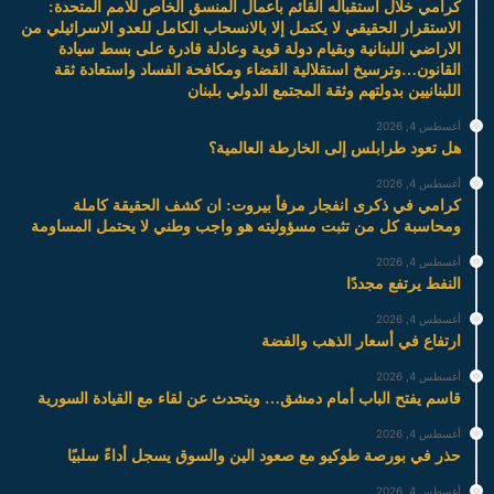
كرامي خلال استقباله القائم باعمال المنسق الخاص للامم المتحدة:
الاستقرار الحقيقي لا يكتمل إلا بالانسحاب الكامل للعدو الاسرائيلي من
الاراضي اللبنانية وبقيام دولة قوية وعادلة قادرة على بسط سيادة
القانون…وترسيخ استقلالية القضاء ومكافحة الفساد واستعادة ثقة
اللبنانيين بدولتهم وثقة المجتمع الدولي بلبنان
أغسطس 4, 2026
هل تعود طرابلس إلى الخارطة العالمية؟
أغسطس 4, 2026
كرامي في ذكرى انفجار مرفأ بيروت: ان كشف الحقيقة كاملة
ومحاسبة كل من تثبت مسؤوليته هو واجب وطني لا يحتمل المساومة
أغسطس 4, 2026
النفط يرتفع مجددًا
أغسطس 4, 2026
ارتفاع في أسعار الذهب والفضة
أغسطس 4, 2026
قاسم يفتح الباب أمام دمشق… ويتحدث عن لقاء مع القيادة السورية
أغسطس 4, 2026
حذر في بورصة طوكيو مع صعود الين والسوق يسجل أداءً سلبيًا
أغسطس 4, 2026