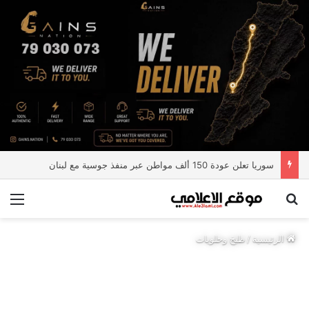
سوريا تعلن عودة 150 ألف مواطن عبر منفذ جوسية مع لبنان
بحث عن
الق
الرئيسية
/
طبخ وحلويات