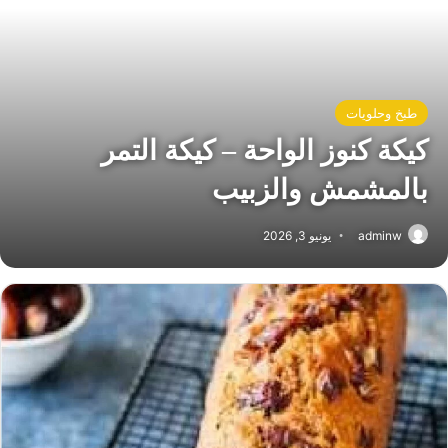
طبخ وحلويات
كيكة كنوز الواحة – كيكة التمر
بالمشمش والزبيب
adminw
يونيو 3, 2026