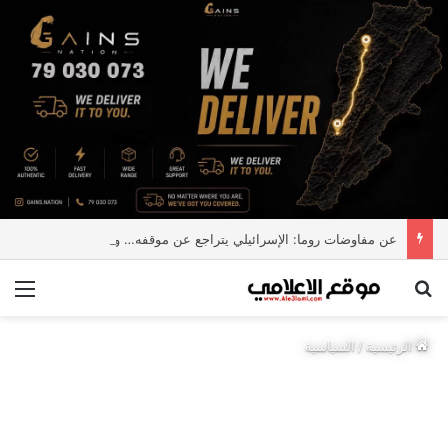
عن مفاوضات روما: الإسرائيلي يتراجع عن موقفه… و”Fake news”
بحث عن
الق
الرئيسية
/
السياسية