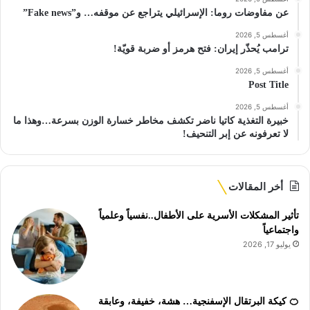
عن مفاوضات روما: الإسرائيلي يتراجع عن موقفه… و”Fake news”
أغسطس 5, 2026
ترامب يُحذّر إيران: فتح هرمز أو ضربة قويّة!
أغسطس 5, 2026
Post Title
أغسطس 5, 2026
خبيرة التغذية كاتيا ناضر تكشف مخاطر خسارة الوزن بسرعة…وهذا ما
لا تعرفونه عن إبر التنحيف!
أخر المقالات
تأثير المشكلات الأسرية على الأطفال..نفسياً وعلمياً
واجتماعياً
يوليو 17, 2026
🍊 كيكة البرتقال الإسفنجية… هشة، خفيفة، وعابقة