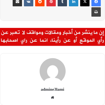
طباعة
admine3lami
موقع
الويب