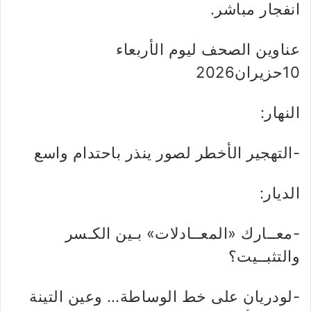
انفجار مباشر.
عناوين الصحف ليوم الأربعاء
10حزيران2026
النهار:
-التهجير الأخطر لصور ينذر باحتدام واسع
الديار:
-معــارك «المعــادلات» بـين الكـسر
والتثبــيت؟
-لودريان على خط الوساطة… وعين التينة