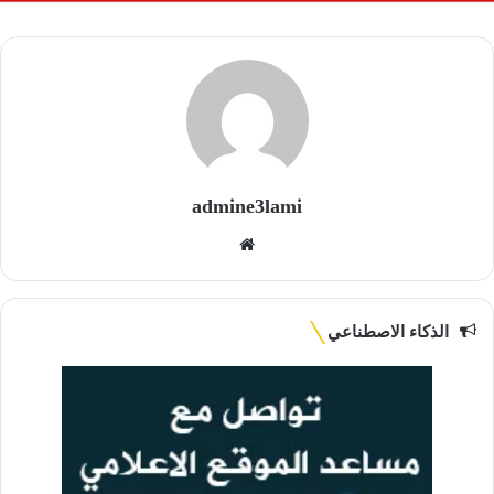
admine3lami
موقع
الويب
الذكاء الاصطناعي