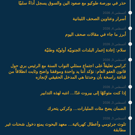
حذر في بورصة طوكيو مع صعود الين والسوق يسجل أداءً سلبيًا
أغسطس 4, 2026
أسرار وعناوين الصحف اللبنانية
أغسطس 4, 2026
أبرز ما جاء في مقالات صحف اليوم
أغسطس 3, 2026
سلام: إعادة إعمار البلدات الجنوبيّة أولويّة وطنيّة
أغسطس 3, 2026
كرامي تعليقاً على اجتماع ممثلي النواب السنة مع الرئيس بري حول
قانون العفو العام: نؤكد أننا يد واحدة وموقفنا واضح وثابت انطلاقاً من
قناعة راسخة بأن وحدتنا هي المدخل الحقيقي لإنجازه
أغسطس 3, 2026
إذا كنت متوجّهًا إلى بيروت غدًا… انتبه لهذه التدابير
أغسطس 3, 2026
الضمان يضخ مئات المليارات… وكركي يتحرك
أغسطس 3, 2026
تلوث جرثومي وأعطال كهربائية… معهد البحوث يمنع دخول شحنات غير
مطابقة