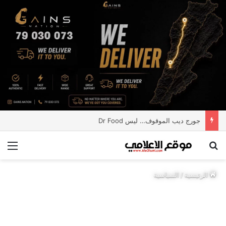
جورج ديب الموقوف… ليس Dr Food
بحث عن
الق
الرئيسية
/
السياسية