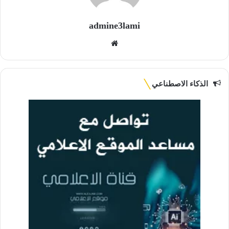
admine3lami
موقع
الويب
الذكاء الاصطناعي