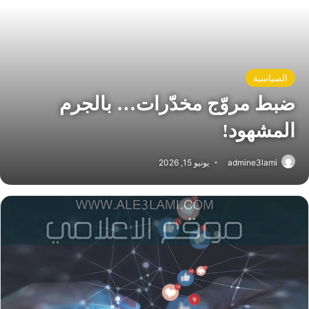
السياسية
ضبط مروّج مخدّرات… بالجرم
المشهود!
admine3lami
يونيو 15, 2026