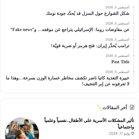
أغسطس 5, 2026
شكل الشوارع حول المنزل قد يُحدّد جودة نومك
أغسطس 5, 2026
عن مفاوضات روما: الإسرائيلي يتراجع عن موقفه… و”Fake news”
أغسطس 5, 2026
ترامب يُحذّر إيران: فتح هرمز أو ضربة قويّة!
أغسطس 5, 2026
Post Title
أغسطس 5, 2026
خبيرة التغذية كاتيا ناضر تكشف مخاطر خسارة الوزن بسرعة…وهذا ما
لا تعرفونه عن إبر التنحيف!
أخر المقالات
تأثير المشكلات الأسرية على الأطفال..نفسياً وعلمياً
واجتماعياً
يوليو 17, 2026