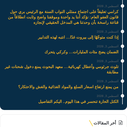
أغسطس 3, 2026
كرامي تعليقاً على اجتماع ممثلي النواب السنة مع الرئيس بري حول
قانون العفو العام: نؤكد أننا يد واحدة وموقفنا واضح وثابت انطلاقاً من
قناعة راسخة بأن وحدتنا هي المدخل الحقيقي لإنجازه
أغسطس 3, 2026
إذا كنت متوجّهًا إلى بيروت غدًا… انتبه لهذه التدابير
أغسطس 3, 2026
الضمان يضخ مئات المليارات… وكركي يتحرك
أغسطس 3, 2026
تلوث جرثومي وأعطال كهربائية… معهد البحوث يمنع دخول شحنات غير
مطابقة
أغسطس 3, 2026
من يمنع ارتفاع اسعار السلع والمواد الغذائية والغش والاحتكار؟
أغسطس 3, 2026
الكتل الحارة تنحسر في هذا اليوم.. اليكم التفاصيل
أخر المقالات