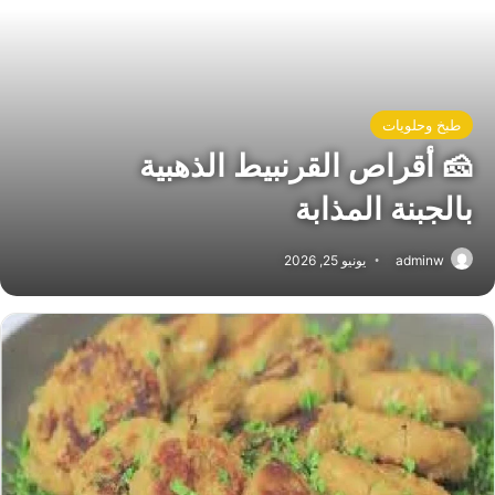
طبخ وحلويات
🧀 أقراص القرنبيط الذهبية
بالجبنة المذابة
adminw
يونيو 25, 2026