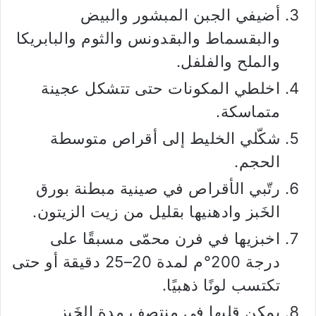
أضيفي الجبن المبشور والبيض
والبقسماط والبقدونس والثوم والبابريكا
والملح والفلفل.
اخلطي المكونات حتى تتشكل عجينة
متماسكة.
شكّلي الخليط إلى أقراص متوسطة
الحجم.
رتّبي الأقراص في صينية مبطنة بورق
الخَبز وادهنيها بقليل من زيت الزيتون.
اخبزيها في فرن محمّى مسبقًا على
درجة 200°م لمدة 20–25 دقيقة أو حتى
تكتسب لونًا ذهبيًا.
يمكن قلبها في منتصف مدة الخَبز