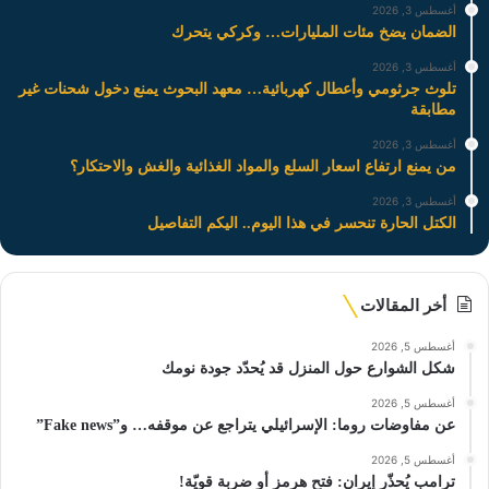
أغسطس 3, 2026
الضمان يضخ مئات المليارات… وكركي يتحرك
أغسطس 3, 2026
تلوث جرثومي وأعطال كهربائية… معهد البحوث يمنع دخول شحنات غير
مطابقة
أغسطس 3, 2026
من يمنع ارتفاع اسعار السلع والمواد الغذائية والغش والاحتكار؟
أغسطس 3, 2026
الكتل الحارة تنحسر في هذا اليوم.. اليكم التفاصيل
أخر المقالات
أغسطس 5, 2026
شكل الشوارع حول المنزل قد يُحدّد جودة نومك
أغسطس 5, 2026
عن مفاوضات روما: الإسرائيلي يتراجع عن موقفه… و”Fake news”
أغسطس 5, 2026
ترامب يُحذّر إيران: فتح هرمز أو ضربة قويّة!