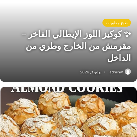
طبخ وحلويات
✨ كوكيز اللوز الإيطالي الفاخر –
مقرمش من الخارج وطري من
الداخل
adminw
يوليو 3, 2026