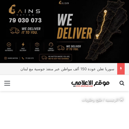
سوريا تعلن عودة 150 ألف مواطن عبر منفذ جوسية مع لبنان
بحث عن
الق
الرئيسية
/
طبخ وحلويات