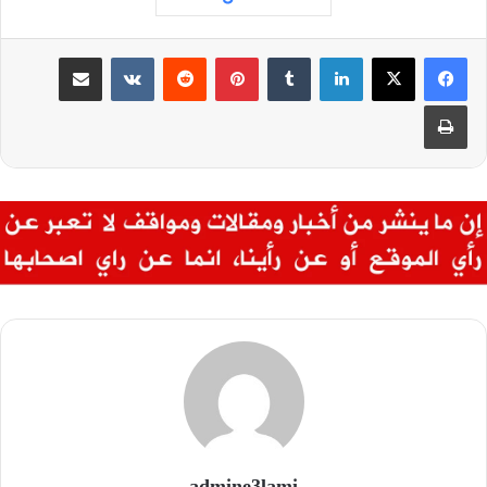
لينكدإن
بينتيريست
مشاركة عبر البريد
طباعة
admine3lami