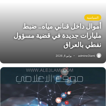
السياسية
أموال داخل قناني مياه.. ضبط
مليارات جديدة في قضية مسؤول
نفطي بالعراق
admine3lami
يوليو 6, 2026