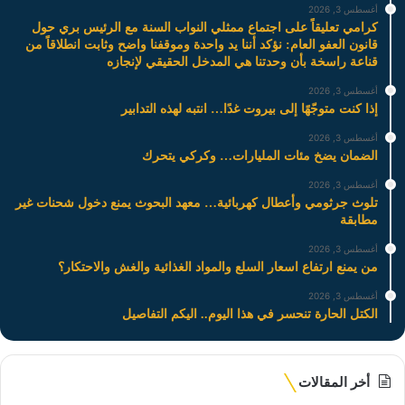
أغسطس 3, 2026
كرامي تعليقاً على اجتماع ممثلي النواب السنة مع الرئيس بري حول
قانون العفو العام: نؤكد أننا يد واحدة وموقفنا واضح وثابت انطلاقاً من
قناعة راسخة بأن وحدتنا هي المدخل الحقيقي لإنجازه
أغسطس 3, 2026
إذا كنت متوجّهًا إلى بيروت غدًا… انتبه لهذه التدابير
أغسطس 3, 2026
الضمان يضخ مئات المليارات… وكركي يتحرك
أغسطس 3, 2026
تلوث جرثومي وأعطال كهربائية… معهد البحوث يمنع دخول شحنات غير
مطابقة
أغسطس 3, 2026
من يمنع ارتفاع اسعار السلع والمواد الغذائية والغش والاحتكار؟
أغسطس 3, 2026
الكتل الحارة تنحسر في هذا اليوم.. اليكم التفاصيل
أخر المقالات