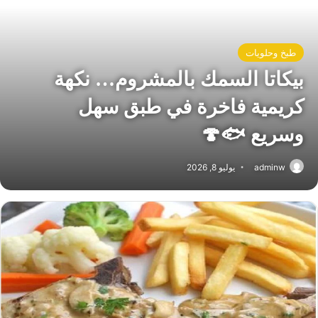
طبخ وحلويات
بيكاتا السمك بالمشروم… نكهة
كريمية فاخرة في طبق سهل
وسريع 🐟🍄
adminw
يوليو 8, 2026