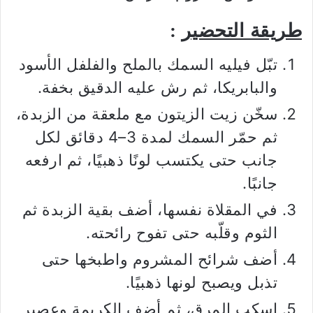
طريقة التحضير
:
تبّل فيليه السمك بالملح والفلفل الأسود
والبابريكا، ثم رش عليه الدقيق بخفة.
سخّن زيت الزيتون مع ملعقة من الزبدة،
ثم حمّر السمك لمدة 3–4 دقائق لكل
جانب حتى يكتسب لونًا ذهبيًا، ثم ارفعه
جانبًا.
في المقلاة نفسها، أضف بقية الزبدة ثم
الثوم وقلّبه حتى تفوح رائحته.
أضف شرائح المشروم واطبخها حتى
تذبل ويصبح لونها ذهبيًا.
اسكب المرق، ثم أضف الكريمة وعصير