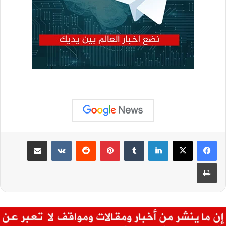
لينكدإن
‏Tumblr
بينتيريست
‏Reddit
‏VKontakte
مشاركة عبر البريد
طباعة