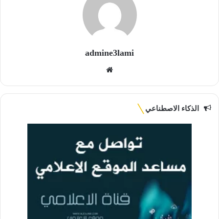
admine3lami
موقع
الويب
الذكاء الاصطناعي