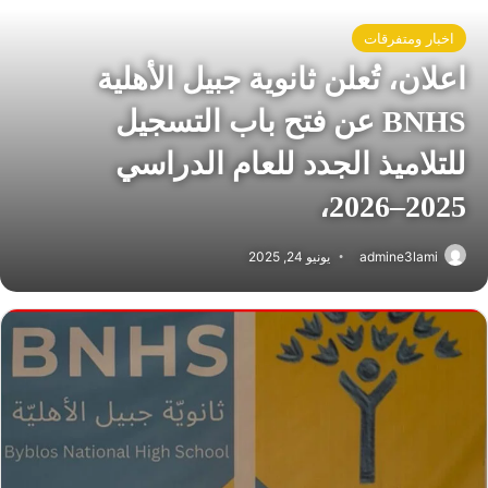
اخبار ومتفرقات
اعلان، تُعلن ثانوية جبيل الأهلية
BNHS عن فتح باب التسجيل
للتلاميذ الجدد للعام الدراسي
2025–2026،
admine3lami
يونيو 24, 2025