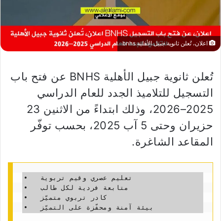
اعلان، تُعلن ثانوية جبيل الأهلية bnhs
تُعلن ثانوية جبيل الأهلية BNHS عن فتح باب
التسجيل للتلاميذ الجدد للعام الدراسي
2025–2026، وذلك ابتداءً من الاثنين 23
حزيران وحتى 5 آب 2025، بحسب توفّر
المقاعد الشاغرة.
•   تعليم عصري وقيم تربوية

•   متابعة فردية لكل طالب

•   كادر تربوي متميّز

•   بيئة آمنة ومحفّزة على التميّز